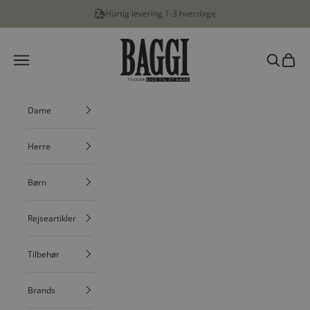
Spring til indhold
Hurtig levering 1-3 hverdage
BAGGI
Menu
Søg
Indkøbs
Dame
Herre
Børn
Rejseartikler
Tilbehør
Brands