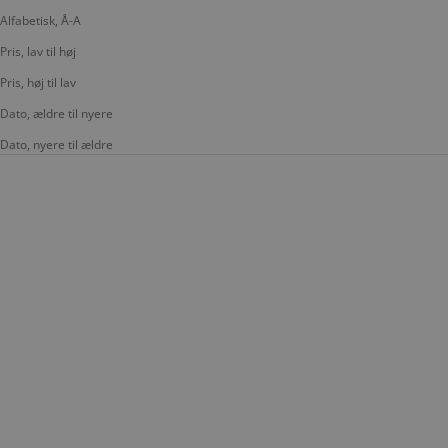
Alfabetisk, Å-A
Pris, lav til høj
Pris, høj til lav
Dato, ældre til nyere
Dato, nyere til ældre
LÆG I KURV
LÆG I KURV
MANDARINA DUCK
MANDARINA DUCK