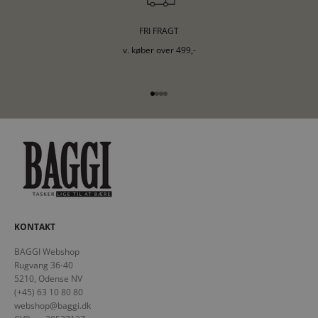
FRI FRAGT
v. køber over 499,-
Gå til element 1
Gå til element 2
Gå til element 3
Gå til element 4
KONTAKT
BAGGI Webshop
Rugvang 36-40
5210, Odense NV
(+45) 63 10 80 80
webshop@baggi.dk