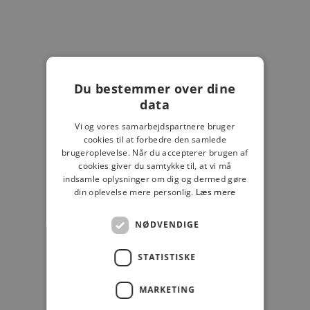
Salgspris
499,00 kr
SALE
SALE
SPAR 50%
SPAR 50%
Du bestemmer over dine
data
Vi og vores samarbejdspartnere bruger
cookies til at forbedre den samlede
brugeroplevelse. Når du accepterer brugen af
cookies giver du samtykke til, at vi må
indsamle oplysninger om dig og dermed gøre
din oplevelse mere personlig.
Læs mere
LÆG I KURV
LÆG I KURV
MANDARINA DUCK
MANDARINA DUCK
NØDVENDIGE
MANDARINA DUCK MELLOW
MANDARINA DUCK MELLOW
STATISTISKE
SKINDTASKE
SKINDTASKE
Salgspris
Normalpris
Salgspris
Normalpris
549,00 kr
1.099,00 kr
549,00 kr
1.099,00 kr
MARKETING