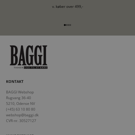
v. køber over 499,-
Gå til element 1
Gå til element 2
Gå til element 3
Gå til element 4
KONTAKT
BAGGI Webshop
Rugvang 36-40
5210, Odense NV
(+45) 63 10 80 80
webshop@baggi.dk
CVR-nr. 30527127