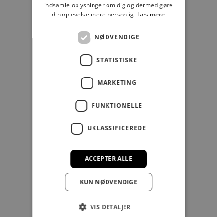
indsamle oplysninger om dig og dermed gøre
din oplevelse mere personlig.
Læs mere
NØDVENDIGE
STATISTISKE
MARKETING
LÆG I KURV
LÆG I KURV
TONY PEROTTI
TONY PEROTTI
FUNKTIONELLE
TONY PEROTTI WALLET
Salgspris
399,00 kr
UKLASSIFICEREDE
Furbo Evo Large Kortholder
Farve
Black ZW
Salgspris
699,00 kr
ACCEPTER ALLE
Farve
Red/Black REZW
KUN NØDVENDIGE
VIS DETALJER