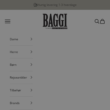
Spring til indhold
verdage
Fri fragt v. køb over
BAGGI
Menu
Søg
Indkøbs
Dame
Herre
Børn
Rejseartikler
Tilbehør
Brands