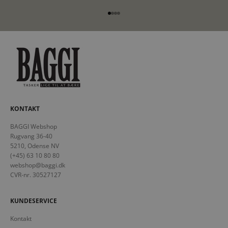
Gå til element 1
Gå til element 2
Gå til element 3
Gå til element 4
KONTAKT
BAGGI Webshop
Rugvang 36-40
5210, Odense NV
(+45) 63 10 80 80
webshop@baggi.dk
CVR-nr. 30527127
KUNDESERVICE
Kontakt