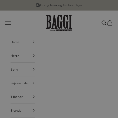
Spring til indhold
Hurtig levering 1-3 hverdage
BAGGI
Menu
Søg
Indkøbs
Dame
Herre
Børn
Rejseartikler
Tilbehør
Brands