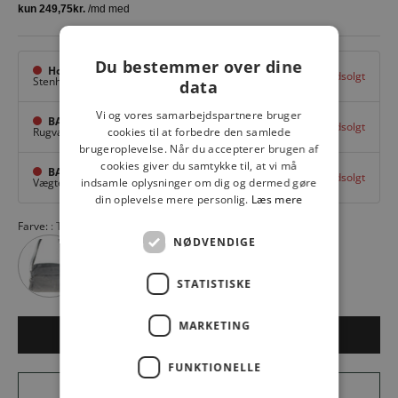
Du bestemmer over dine
Hovedlager
Udsolgt
Stenhuggervej 10,
Odense M
data
Vi og vores samarbejdspartnere bruger
BAGGI Tarup Center
Udsolgt
Rugvang 36,
Odense NV
cookies til at forbedre den samlede
brugeroplevelse. Når du accepterer brugen af
cookies giver du samtykke til, at vi må
BAGGI Nyborg
Udsolgt
Vægtergade 1,
Nyborg
indsamle oplysninger om dig og dermed gøre
din oplevelse mere personlig.
Læs mere
Farve:
TAUPE
NØDVENDIGE
STATISTISKE
MARKETING
Udsolgt
FUNKTIONELLE