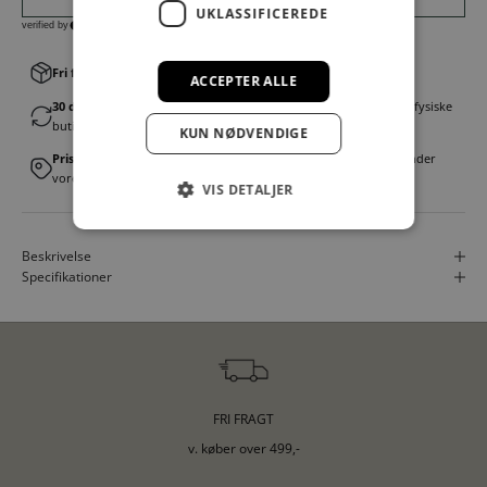
UKLASSIFICEREDE
Fri fragt v. køb over 499,00 kr.
│Levering 1-3 hverdage
ACCEPTER ALLE
30 dages fortrydelsesret
│Byt eller returner gratis i en af vores fysiske
butikker
KUN NØDVENDIGE
Prismatch
│Vi tilbyder landsdækkende prisgaranti. Læs mere under
vores FAQ
VIS DETALJER
Beskrivelse
Specifikationer
FRI FRAGT
v. køber over 499,-