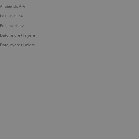
Alfabetisk, Å-A
Pris, lav til høj
Pris, høj til lav
Dato, ældre til nyere
Dato, nyere til ældre
SPAR 20%
LÆG I KURV
LÆG I KURV
ADAX
FJÄLLRÄVEN