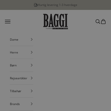
Spring til indhold
Fri fragt v. køb over 499,-
BAGGI
Menu
Søg
Indkøbs
Dame
Herre
Børn
Rejseartikler
Tilbehør
Brands