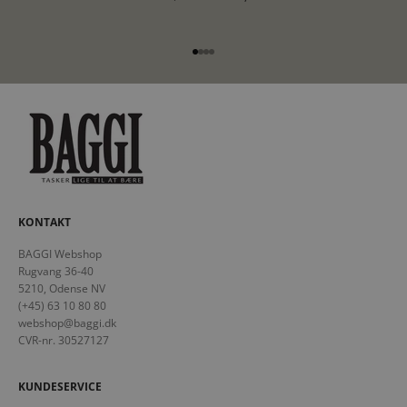
Gå til element 1
Gå til element 2
Gå til element 3
Gå til element 4
KONTAKT
BAGGI Webshop
Rugvang 36-40
5210, Odense NV
(+45) 63 10 80 80
webshop@baggi.dk
CVR-nr. 30527127
KUNDESERVICE