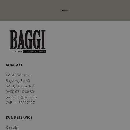
Gå til element 1
Gå til element 2
Gå til element 3
Gå til element 4
KONTAKT
BAGGI Webshop
Rugvang 36-40
5210, Odense NV
(+45) 63 10 80 80
webshop@baggi.dk
CVR-nr. 30527127
KUNDESERVICE
Kontakt