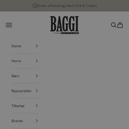
Spring til indhold
Gratis afhentning med Click & Collect
BAGGI
Menu
Søg
Indkøbs
Dame
Herre
Børn
Rejseartikler
Tilbehør
Brands