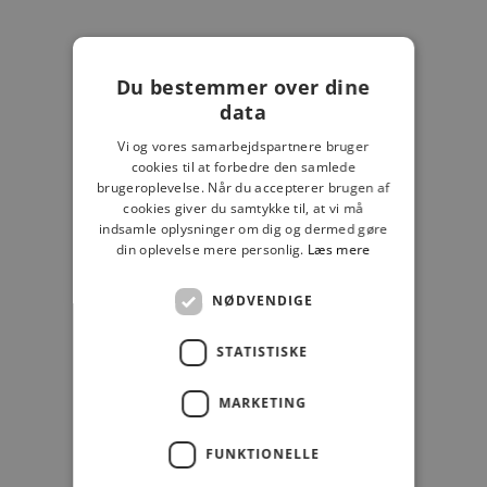
DarlaMBG Monochrome Crossbody
Salgspris
699,00 kr
Du bestemmer over dine
data
Vi og vores samarbejdspartnere bruger
cookies til at forbedre den samlede
brugeroplevelse. Når du accepterer brugen af
cookies giver du samtykke til, at vi må
indsamle oplysninger om dig og dermed gøre
din oplevelse mere personlig.
Læs mere
NØDVENDIGE
LÆG I KURV
LÆG I KURV
MARKBERG
MARKBERG
STATISTISKE
AiryMBG Mini Crossover
TrekMBG Slingbag
Salgspris
Salgspris
599,00 kr
599,00 kr
MARKETING
FUNKTIONELLE
SPAR 30%