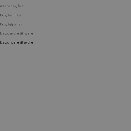
Alfabetisk, Å-A
Pris, lav til høj
Pris, høj til lav
Dato, ældre til nyere
Dato, nyere til ældre
SALE
SALE
SPAR 33%
SPAR 33%
LÆG I KURV
LÆG I KURV
MARKBERG
MARKBERG