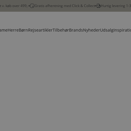
gt v. køb over 499,-
Gratis afhentning med Click & Collect
Hurtig levering 1-
ame
Herre
Børn
Rejseartikler
Tilbehør
Brands
Nyheder
Udsalg
Inspirati