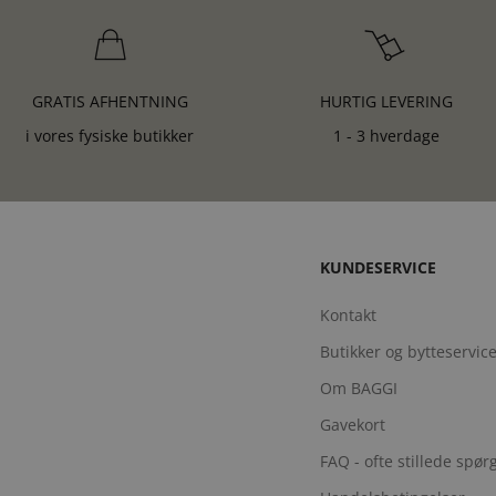
GRATIS AFHENTNING
HURTIG LEVERING
i vores fysiske butikker
1 - 3 hverdage
KUNDESERVICE
Kontakt
Butikker og bytteservic
Om BAGGI
Gavekort
FAQ - ofte stillede spø