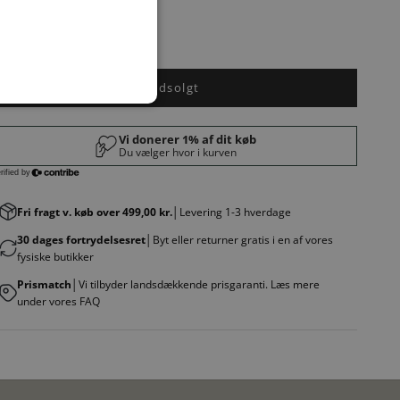
Udsolgt
Fri fragt v. køb over 499,00 kr.
│Levering 1-3 hverdage
30 dages fortrydelsesret
│Byt eller returner gratis i en af vores
fysiske butikker
Prismatch
│Vi tilbyder landsdækkende prisgaranti. Læs mere
under vores FAQ