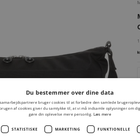
S
1
Du bestemmer over dine data
 samarbejdspartnere bruger cookies til at forbedre den samlede brugeroplev
brugen af cookies giver du samtykke til, at vi må indsamle oplysninger om d
gøre din oplevelse mere personlig.
Læs mere
STATISTISKE
MARKETING
FUNKTIONELLE
F