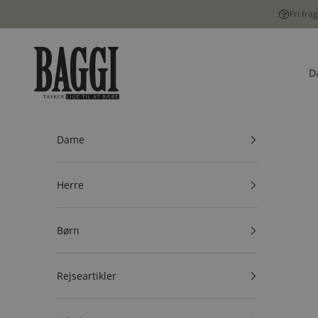
Spring til indhold
Fri fra
BAGGI
D
Dame
Herre
Børn
Rejseartikler