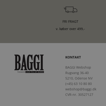
FRI FRAGT
v. køber over 499,-
KONTAKT
BAGGI Webshop
Rugvang 36-40
5210, Odense NV
(+45) 63 10 80 80
webshop@baggi.dk
CVR-nr. 30527127