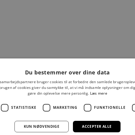
LLIAN JONES VÆGSPEJL
GILLIAN JONES SPEJ
Salgspris
Salgspris
199,00 kr
249,00 kr
Du bestemmer over dine data
 samarbejdspartnere bruger cookies til at forbedre den samlede brugeroplev
brugen af cookies giver du samtykke til, at vi må indsamle oplysninger om d
gøre din oplevelse mere personlig.
Læs mere
STATISTISKE
MARKETING
FUNKTIONELLE
KUN NØDVENDIGE
ACCEPTER ALLE