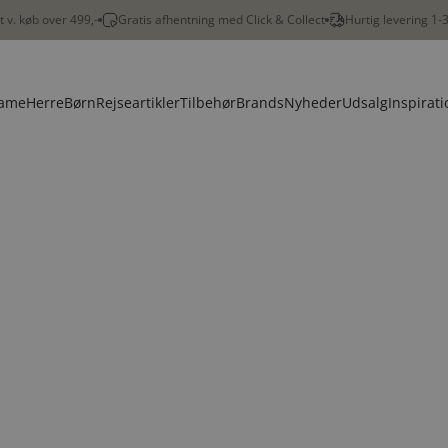
gt v. køb over 499,-
Gratis afhentning med Click & Collect
Hurtig levering 1-
ame
Herre
Børn
Rejseartikler
Tilbehør
Brands
Nyheder
Udsalg
Inspirati