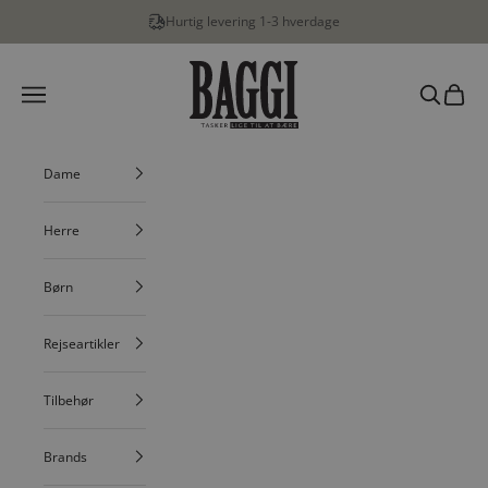
Spring til indhold
Fri fragt v. køb over 499,-
BAGGI
Menu
Søg
Indkøbs
Dame
Herre
Børn
Rejseartikler
Tilbehør
Brands