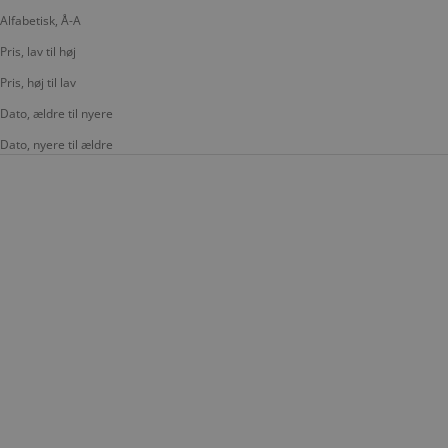
Alfabetisk, Å-A
Pris, lav til høj
Pris, høj til lav
Dato, ældre til nyere
Dato, nyere til ældre
LÆG I KURV
LÆG I KURV
MONTANA
FJÄLLRÄVEN
Kortholder 9 Lommer