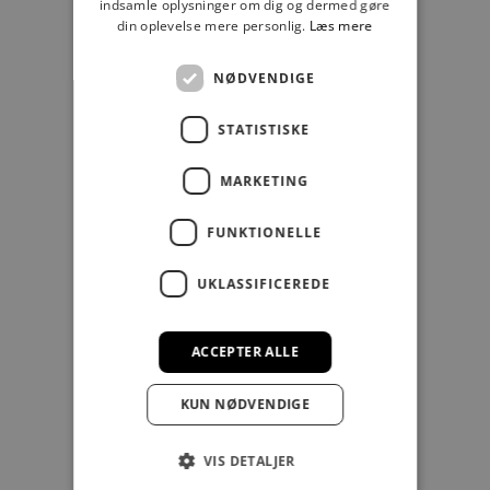
indsamle oplysninger om dig og dermed gøre
din oplevelse mere personlig.
Læs mere
NØDVENDIGE
STATISTISKE
MARKETING
LÆG I KURV
LÆG I KURV
FUNKTIONELLE
FJÄLLRÄVEN
SECRID
SECRID SLIMWALLET GREY BLACK
VINTAGE
UKLASSIFICEREDE
Salgspris
549,00 kr
5
Kånken Kortpung
ACCEPTER ALLE
Salgspris
299,00 kr
KUN NØDVENDIGE
VIS DETALJER