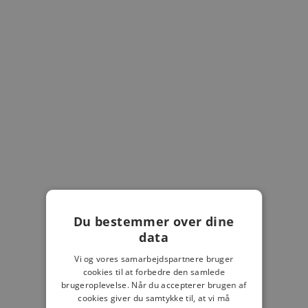
LÆG I KURV
LÆG I KURV
SECRID
TONY PEROTTI
TONY PEROTTI REJSEPUNG
TRAVELWALLET ZIP
Salgspris
899,00 kr
Du bestemmer over dine
6
data
Farve
Black ZW
Miniwallet Vintage Chocolate
Vi og vores samarbejdspartnere bruger
Salgspris
549,00 kr
cookies til at forbedre den samlede
brugeroplevelse. Når du accepterer brugen af
cookies giver du samtykke til, at vi må