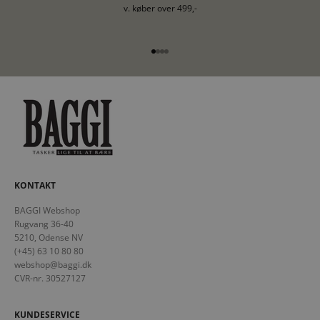
v. køber over 499,-
Gå til element 1
Gå til element 2
Gå til element 3
Gå til element 4
KONTAKT
BAGGI Webshop
Rugvang 36-40
5210, Odense NV
(+45) 63 10 80 80
webshop@baggi.dk
CVR-nr. 30527127
KUNDESERVICE