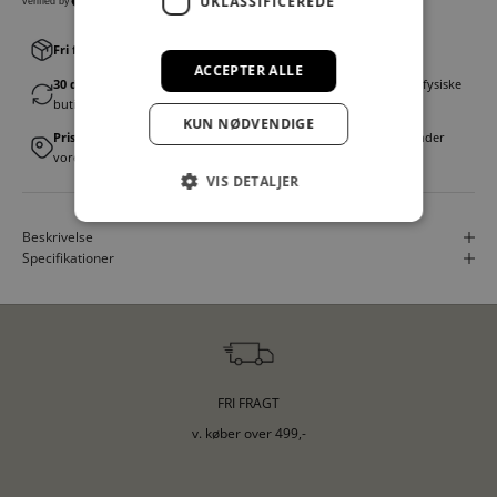
UKLASSIFICEREDE
Fri fragt v. køb over 499,00 kr.
│Levering 1-3 hverdage
ACCEPTER ALLE
30 dages fortrydelsesret
│Byt eller returner gratis i en af vores fysiske
butikker
KUN NØDVENDIGE
Prismatch
│Vi tilbyder landsdækkende prisgaranti. Læs mere under
vores FAQ
VIS DETALJER
Beskrivelse
Specifikationer
FRI FRAGT
v. køber over 499,-