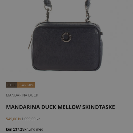
SALE
SPAR 50%
MANDARINA DUCK
MANDARINA DUCK MELLOW SKINDTASKE
Salgspris
Normalpris
549,00 kr
1.099,00 kr