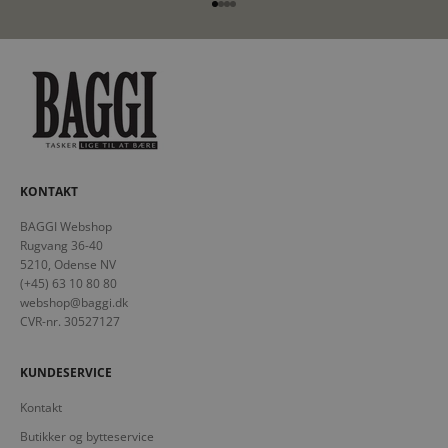
Gå til element 1
Gå til element 2
Gå til element 3
Gå til element 4
KONTAKT
BAGGI Webshop
Rugvang 36-40
5210, Odense NV
(+45) 63 10 80 80
webshop@baggi.dk
CVR-nr. 30527127
KUNDESERVICE
Kontakt
Butikker og bytteservice