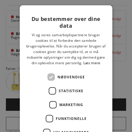
Hovedlager
Du bestemmer over dine
Udsolgt
Stenhuggervej 10,
Odense M
data
BAGGI Tarup Center
Vi og vores samarbejdspartnere bruger
Udsolgt
Rugvang 36,
Odense NV
cookies til at forbedre den samlede
brugeroplevelse. Når du accepterer brugen af
BAGGI Nyborg
cookies giver du samtykke til, at vi må
Udsolgt
Vægtergade 1,
Nyborg
indsamle oplysninger om dig og dermed gøre
din oplevelse mere personlig.
Læs mere
Farve:
DRESS BLUE
NØDVENDIGE
STATISTISKE
MARKETING
Udsolgt
FUNKTIONELLE