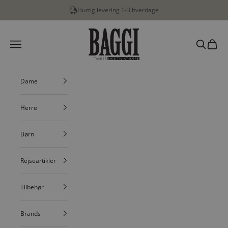
Spring til indhold
Hurtig levering 1-3 hverdage
BAGGI
Menu
Søg
Indkøbs
Dame
Herre
Børn
Rejseartikler
Tilbehør
Brands