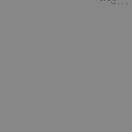
Sorter efter
TONY PEROTTI