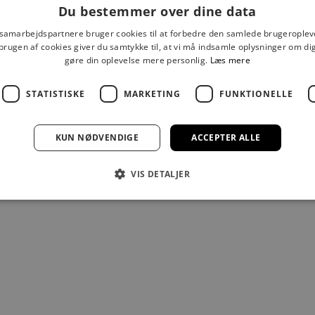
Du bestemmer over dine data
ADAX
ADAX
 samarbejdspartnere bruger cookies til at forbedre den samlede brugeroplev
brugen af cookies giver du samtykke til, at vi må indsamle oplysninger om d
gøre din oplevelse mere personlig.
Læs mere
EMEN MORTEN NØGLEPUNG
ADAX BREMEN MORTEN N
Salgspris
Salgspris
179,00 kr
179,00 kr
STATISTISKE
MARKETING
FUNKTIONELLE
KUN NØDVENDIGE
ACCEPTER ALLE
VIS DETALJER