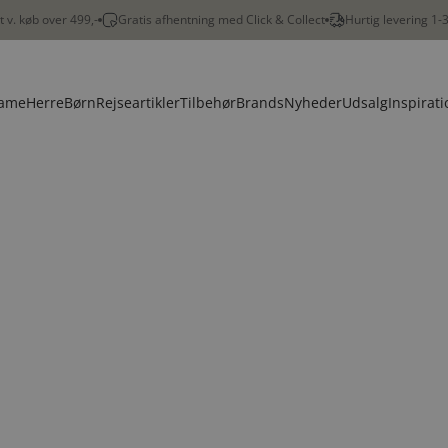
gt v. køb over 499,-
Gratis afhentning med Click & Collect
Hurtig levering 1-
ame
Herre
Børn
Rejseartikler
Tilbehør
Brands
Nyheder
Udsalg
Inspirati