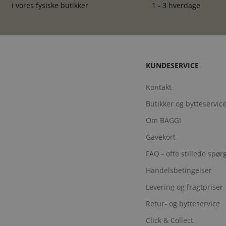
i vores fysiske butikker
1 - 3 hverdage
KUNDESERVICE
Kontakt
Butikker og bytteservic
Om BAGGI
Gavekort
FAQ - ofte stillede spø
Handelsbetingelser
Levering og fragtpriser
Retur- og bytteservice
Click & Collect