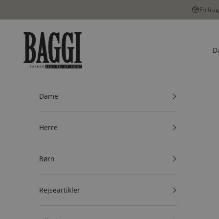
Spring til indhold
Fri fra
BAGGI
D
Dame
Herre
Børn
Rejseartikler