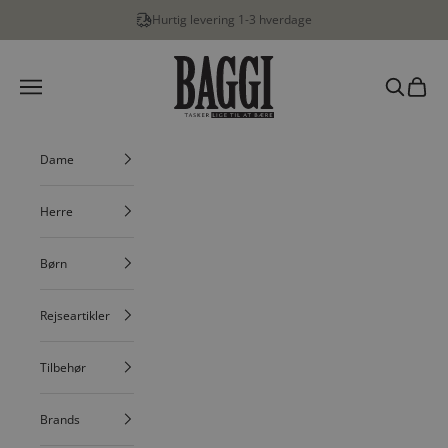
Spring til indhold
Hurtig levering 1-3 hverdage
BAGGI
Menu
Søg
Indkøbs
Dame
Herre
Børn
Rejseartikler
Tilbehør
Brands