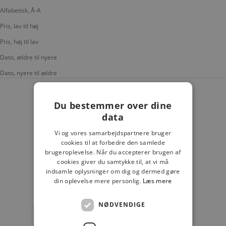
Alfabetisk, Å-A
Pris, lav til høj
Pris, høj til lav
Dato, ældre til nyere
Dato, nyere til ældre
Du bestemmer over dine
data
Vi og vores samarbejdspartnere bruger
cookies til at forbedre den samlede
brugeroplevelse. Når du accepterer brugen af
cookies giver du samtykke til, at vi må
indsamle oplysninger om dig og dermed gøre
din oplevelse mere personlig.
Læs mere
LÆG I KURV
NØDVENDIGE
FJÄLLRÄVEN
FJÄLLRÄVEN RAIN COVER 16-28 L