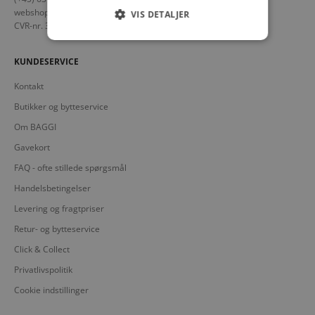
webshop@baggi.dk
VIS DETALJER
CVR-nr. 30527127
KUNDESERVICE
Kontakt
Butikker og bytteservice
Om BAGGI
Gavekort
FAQ - ofte stillede spørgsmål
Handelsbetingelser
Levering og fragtpriser
Retur- og bytteservice
Click & Collect
Privatlivspolitik
Cookie indstillinger