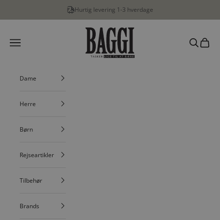
Spring til indhold
Hurtig levering 1-3 hverdage
BAGGI
Menu
Søg
Indkøbs
Dame
Herre
Børn
Rejseartikler
Tilbehør
Brands