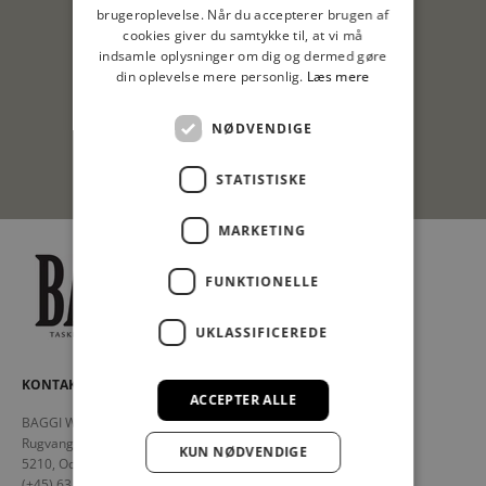
brugeroplevelse. Når du accepterer brugen af
cookies giver du samtykke til, at vi må
indsamle oplysninger om dig og dermed gøre
din oplevelse mere personlig.
Læs mere
FRI FRAGT
v. køber over 499,-
NØDVENDIGE
STATISTISKE
Gå til element 1
Gå til element 2
Gå til element 3
Gå til element 4
MARKETING
FUNKTIONELLE
UKLASSIFICEREDE
KONTAKT
ACCEPTER ALLE
BAGGI Webshop
Rugvang 36-40
KUN NØDVENDIGE
5210, Odense NV
(+45) 63 10 80 80