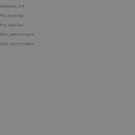
Alfabetisk, Å-A
Pris, lav til høj
Pris, høj til lav
Dato, ældre til nyere
Dato, nyere til ældre
SPAR 30%
LÆG I KURV
LÆG I KURV
DAY ET
GUESS
GUESS KERIMA TOTE