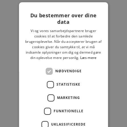
LÆG I KURV
LÆG I KURV
TREATS
DAY ET
Du bestemmer over dine
TREATS LESLIE CROSSOVERTASKE
DAY GWENETH RE-S
SKULDERTASKE
data
Salgspris
899,00 kr
Salgspris
Normalpris
279,00 kr
399,00 kr
Vi og vores samarbejdspartnere bruger
cookies til at forbedre den samlede
brugeroplevelse. Når du accepterer brugen af
SALE
cookies giver du samtykke til, at vi må
SPAR 50%
indsamle oplysninger om dig og dermed gøre
din oplevelse mere personlig.
Læs mere
NØDVENDIGE
STATISTISKE
MARKETING
LÆG I KURV
LÆG I KURV
RE:DESIGNED
GUESS
RE:DESIGNED EZRA BIG
GUESS MERIDIAN GIRLFRIEND
FUNKTIONELLE
SKULDERTASKE
SKULDERTASKE
Salgspris
Normalpris
Salgspris
549,00 kr
1.099,00 kr
1.199,00 kr
UKLASSIFICEREDE