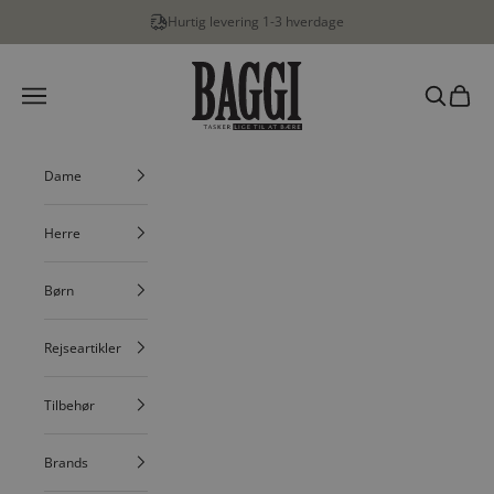
Spring til indhold
 levering 1-3 hverdage
Fri 
BAGGI
Menu
Søg
Indkøbs
Dame
Herre
Børn
Rejseartikler
Tilbehør
Brands