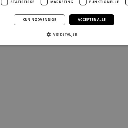
STATISTISKE
MARKETING
FUNKTIONELLE
ROSEMUNDE
ROSEMUNDE
25
KUN NØDVENDIGE
ACCEPTER ALLE
NDE WRISTLET NØGLERING
ROSEMUNDE WRISTLET NØ
VIS DETALJER
Salgspris
Salgspris
59,00 kr
59,00 kr