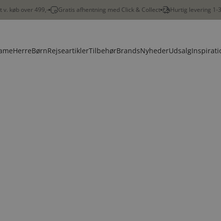
gt v. køb over 499,-
Gratis afhentning med Click & Collect
Hurtig levering 1-
ame
Herre
Børn
Rejseartikler
Tilbehør
Brands
Nyheder
Udsalg
Inspirati