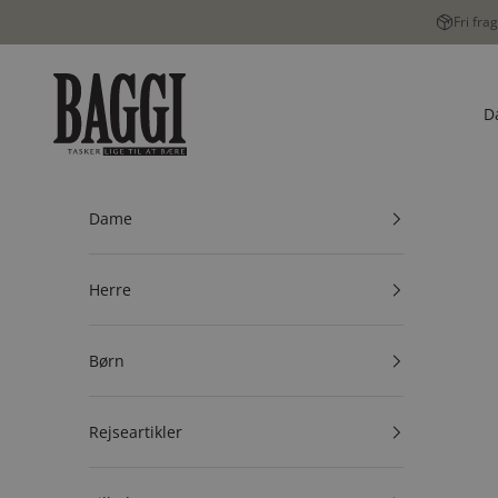
Spring til indhold
Fri fra
BAGGI
D
Dame
Herre
Børn
Rejseartikler