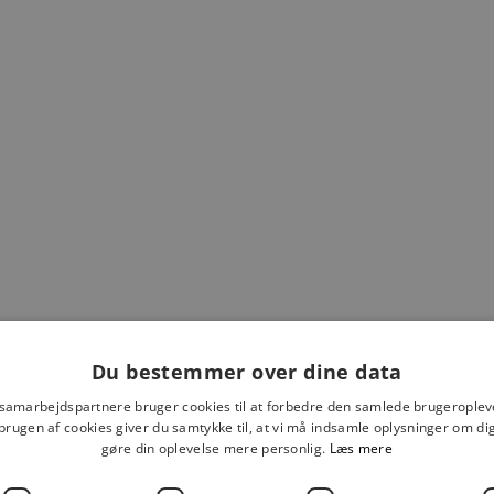
MARKBERG DEVA KEYH
25
Salgspris
Normalpr
139,00 kr
199,00 kr
NDE WRISTLET NØGLERING
Salgspris
59,00 kr
Du bestemmer over dine data
 samarbejdspartnere bruger cookies til at forbedre den samlede brugeroplev
brugen af cookies giver du samtykke til, at vi må indsamle oplysninger om d
gøre din oplevelse mere personlig.
Læs mere