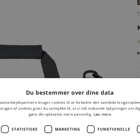
T
S
3
Du bestemmer over dine data
 samarbejdspartnere bruger cookies til at forbedre den samlede brugeroplev
brugen af cookies giver du samtykke til, at vi må indsamle oplysninger om d
gøre din oplevelse mere personlig.
Læs mere
STATISTISKE
MARKETING
FUNKTIONELLE
F