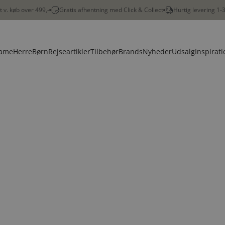
gt v. køb over 499,-
Gratis afhentning med Click & Collect
Hurtig levering 1-
ame
Herre
Børn
Rejseartikler
Tilbehør
Brands
Nyheder
Udsalg
Inspirati