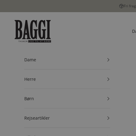
Spring til indhold
Fri fra
BAGGI
D
Dame
Herre
Børn
Rejseartikler