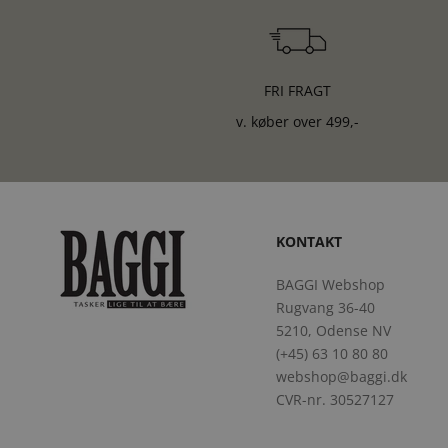
FRI FRAGT
v. køber over 499,-
KONTAKT
BAGGI Webshop
Rugvang 36-40
5210, Odense NV
(+45) 63 10 80 80
webshop@baggi.dk
CVR-nr. 30527127