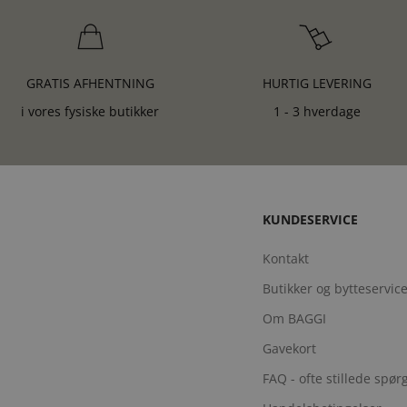
GRATIS AFHENTNING
HURTIG LEVERING
i vores fysiske butikker
1 - 3 hverdage
KUNDESERVICE
Kontakt
Butikker og bytteservic
Om BAGGI
Gavekort
FAQ - ofte stillede spø