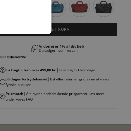
LÆG I KURV
Fri fragt v. køb over 499,00 kr.
│Levering 1-3 hverdage
30 dages fortrydelsesret
│Byt eller returner gratis i en af vores
fysiske butikker
Prismatch
│Vi tilbyder landsdækkende prisgaranti. Læs mere
under vores FAQ