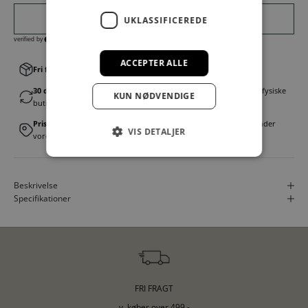
UKLASSIFICEREDE
ACCEPTER ALLE
Fri fragt v. køb over 499,00 kr.
│Levering 1-3 hverdage
30 dages fortrydelsesret
│Byt eller returner gratis i en af vores fysiske
KUN NØDVENDIGE
butikker
Prismatch
│Vi tilbyder landsdækkende prisgaranti. Læs mere under
VIS DETALJER
vores FAQ
Beskrivelse
Specifikationer
FRI FRAGT
v. køber over 499,-