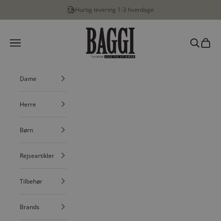
Spring til indhold
Hurtig levering 1-3 hverdage
BAGGI
Menu
Søg
Indkøbs
Dame
Herre
Børn
Rejseartikler
Tilbehør
Brands