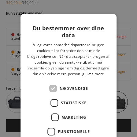
Salgspris
Normalpris
349,00 kr
549,00 kr
Du bestemmer over dine
data
Hovedlager
Udsolgt
Stenhuggervej 10,
Odense M
Vi og vores samarbejdspartnere bruger
cookies til at forbedre den samlede
BAGGI Tarup Center
Få på lager
Rugvang 36,
Odense NV
brugeroplevelse. Når du accepterer brugen af
cookies giver du samtykke til, at vi må
indsamle oplysninger om dig og dermed gøre
BAGGI Nyborg
Få på lager
Vægtergade 1,
Nyborg
din oplevelse mere personlig.
Læs mere
Farve:
Black 01
NØDVENDIGE
STATISTISKE
MARKETING
LÆG I KURV
FUNKTIONELLE