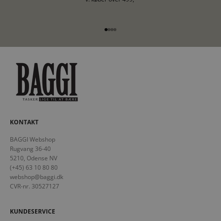
Gå til element 1
Gå til element 2
Gå til element 3
Gå til element 4
KONTAKT
BAGGI Webshop
Rugvang 36-40
5210, Odense NV
(+45) 63 10 80 80
webshop@baggi.dk
CVR-nr. 30527127
KUNDESERVICE