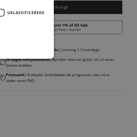
Udsolgt
UKLASSIFICEREDE
Fri fragt v. køb over 499,00 kr.
│Levering 1-3 hverdage
30 dages fortrydelsesret
│Byt eller returner gratis i en af vores
fysiske butikker
Prismatch
│Vi tilbyder landsdækkende prisgaranti. Læs mere
under vores FAQ