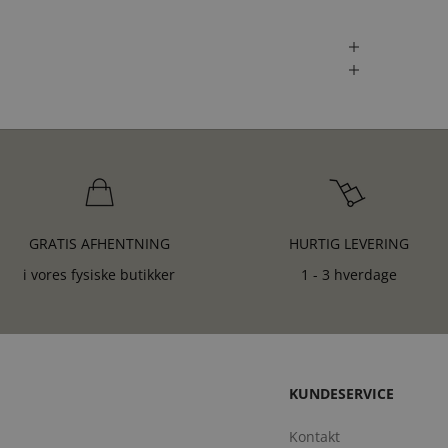
GRATIS AFHENTNING
HURTIG LEVERING
i vores fysiske butikker
1 - 3 hverdage
KUNDESERVICE
Kontakt