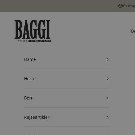
Spring til indhold
Fri fra
BAGGI
D
Dame
Herre
Børn
Rejseartikler