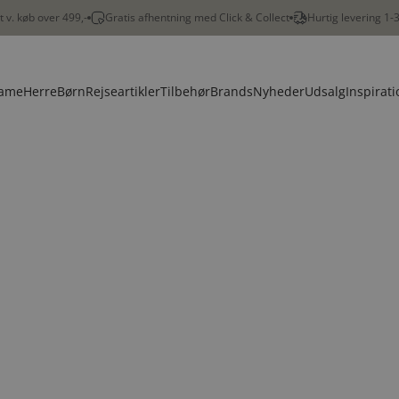
gt v. køb over 499,-
Gratis afhentning med Click & Collect
Hurtig levering 1-
ame
Herre
Børn
Rejseartikler
Tilbehør
Brands
Nyheder
Udsalg
Inspirati