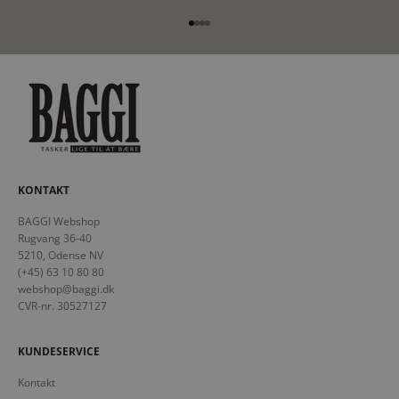
Gå til element 1
Gå til element 2
Gå til element 3
Gå til element 4
KONTAKT
BAGGI Webshop
Rugvang 36-40
5210, Odense NV
(+45) 63 10 80 80
webshop@baggi.dk
CVR-nr. 30527127
KUNDESERVICE
Kontakt