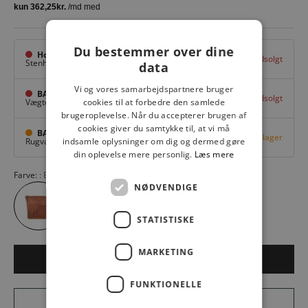
Du bestemmer over dine
Hovedlager
Udsolgt
Stenhuggervej 10,
Odense M
data
Vi og vores samarbejdspartnere bruger
BAGGI Nyborg
Udsolgt
Vægtergade 1,
Nyborg
cookies til at forbedre den samlede
brugeroplevelse. Når du accepterer brugen af
cookies giver du samtykke til, at vi må
BAGGI Tarup Center
Få på lager
Rugvang 36,
Odense NV
indsamle oplysninger om dig og dermed gøre
din oplevelse mere personlig.
Læs mere
Farve:
BRANDY
NØDVENDIGE
STATISTISKE
MARKETING
LÆG I KURV
FUNKTIONELLE