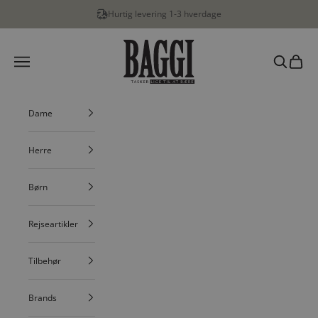
Spring til indhold
Hurtig levering 1-3 hverdage
BAGGI
Menu
Søg
Indkøbs
Dame
Herre
Børn
Rejseartikler
Tilbehør
Brands