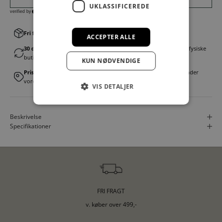
UKLASSIFICEREDE
Fri fragt v. køb over 499,00 kr.
│Levering 1-3 hverdage
ACCEPTER ALLE
30 dages fortrydelsesret
│Byt eller returner gratis i en af vores fysiske
butikker
KUN NØDVENDIGE
Prismatch
│Vi tilbyder landsdækkende prisgaranti. Læs mere under
vores FAQ
VIS DETALJER
Beskrivelse
Specifikationer
FRI FRAGT
v. køber over 499,-