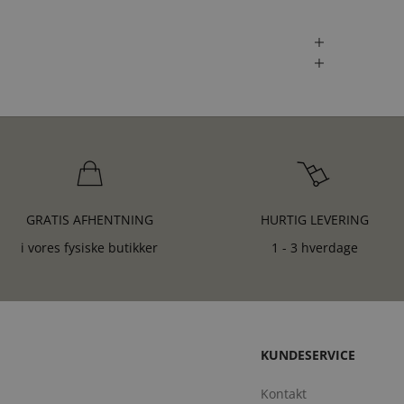
GRATIS AFHENTNING
HURTIG LEVERING
i vores fysiske butikker
1 - 3 hverdage
KUNDESERVICE
Kontakt