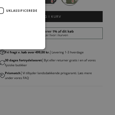
UKLASSIFICEREDE
LÆG I KURV
Fri fragt v. køb over 499,00 kr.
│Levering 1-3 hverdage
30 dages fortrydelsesret
│Byt eller returner gratis i en af vores
fysiske butikker
Prismatch
│Vi tilbyder landsdækkende prisgaranti. Læs mere
under vores FAQ