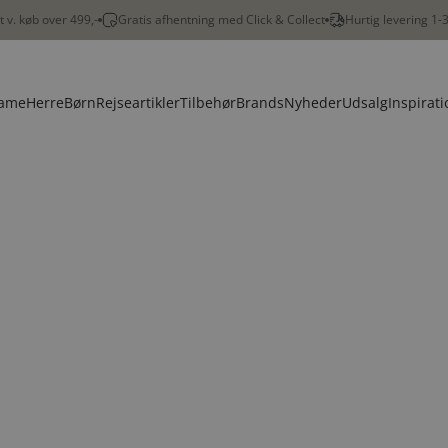
gt v. køb over 499,-
Gratis afhentning med Click & Collect
Hurtig levering 1-
ame
Herre
Børn
Rejseartikler
Tilbehør
Brands
Nyheder
Udsalg
Inspirati