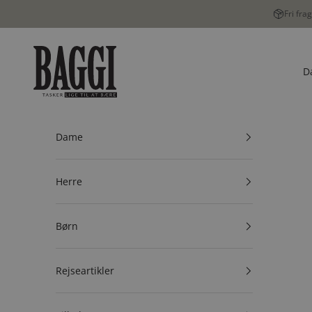
Spring til indhold
Fri fra
BAGGI
D
Dame
Herre
Børn
Rejseartikler