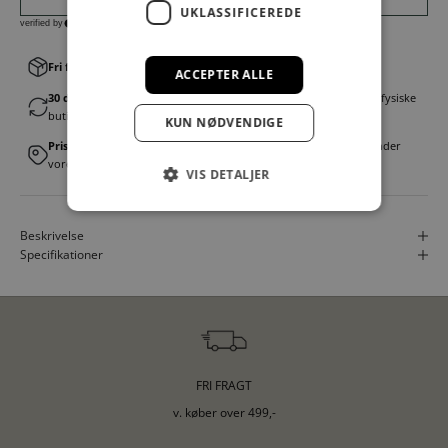
UKLASSIFICEREDE
Fri fragt v. køb over 499,00 kr.
│Levering 1-3 hverdage
ACCEPTER ALLE
30 dages fortrydelsesret
│Byt eller returner gratis i en af vores fysiske
butikker
KUN NØDVENDIGE
Prismatch
│Vi tilbyder landsdækkende prisgaranti. Læs mere under
vores FAQ
VIS DETALJER
Beskrivelse
Specifikationer
FRI FRAGT
v. køber over 499,-