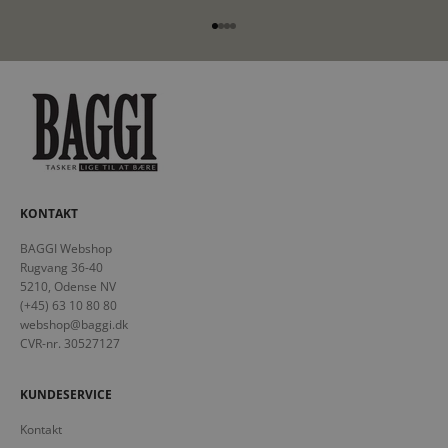
Gå til element 1
Gå til element 2
Gå til element 3
Gå til element 4
KONTAKT
BAGGI Webshop
Rugvang 36-40
5210, Odense NV
(+45) 63 10 80 80
webshop@baggi.dk
CVR-nr. 30527127
KUNDESERVICE
Kontakt