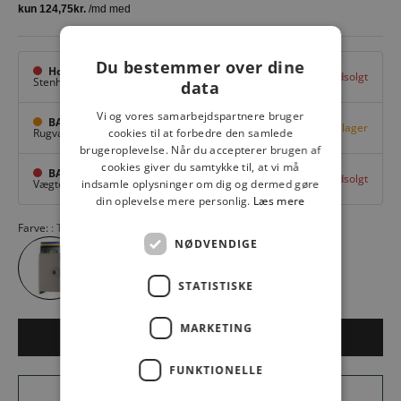
Du bestemmer over dine
Hovedlager
Udsolgt
Stenhuggervej 10,
Odense M
data
Vi og vores samarbejdspartnere bruger
BAGGI Tarup Center
Få på lager
Rugvang 36,
Odense NV
cookies til at forbedre den samlede
brugeroplevelse. Når du accepterer brugen af
cookies giver du samtykke til, at vi må
BAGGI Nyborg
Udsolgt
Vægtergade 1,
Nyborg
indsamle oplysninger om dig og dermed gøre
din oplevelse mere personlig.
Læs mere
Farve:
Taupe Camo
NØDVENDIGE
STATISTISKE
MARKETING
LÆG I KURV
FUNKTIONELLE