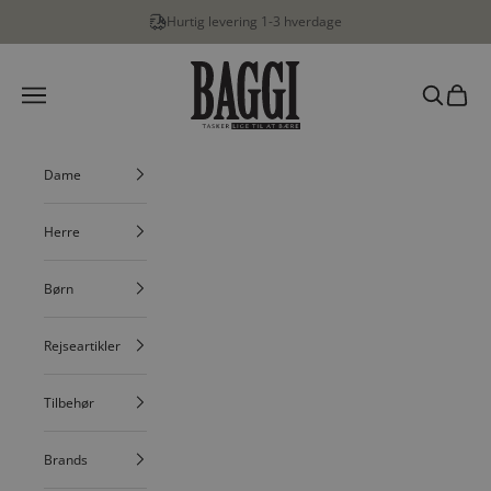
Spring til indhold
Hurtig levering 1-3 hverdage
BAGGI
Menu
Søg
Indkøbs
Dame
Herre
Børn
Rejseartikler
Tilbehør
Brands