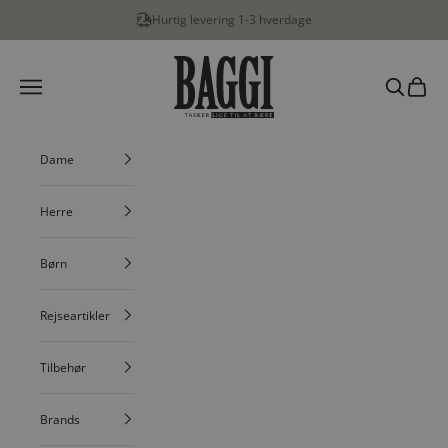
Spring til indhold
Hurtig levering 1-3 hverdage
BAGGI
Menu
Søg
Indkøbs
Dame
Herre
Børn
Rejseartikler
Tilbehør
Brands