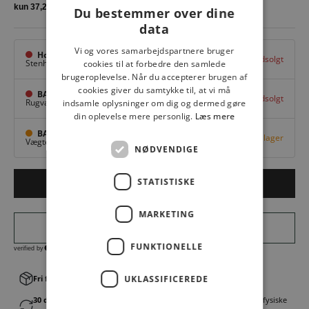
Du bestemmer over dine
data
Vi og vores samarbejdspartnere bruger
Hovedlager
Udsolgt
Stenhuggervej 10,
Odense M
cookies til at forbedre den samlede
brugeroplevelse. Når du accepterer brugen af
cookies giver du samtykke til, at vi må
BAGGI Tarup Center
Udsolgt
Rugvang 36,
Odense NV
indsamle oplysninger om dig og dermed gøre
din oplevelse mere personlig.
Læs mere
BAGGI Nyborg
Få på lager
Vægtergade 1,
Nyborg
NØDVENDIGE
STATISTISKE
LÆG I KURV
MARKETING
FUNKTIONELLE
Fri fragt v. køb over 499,00 kr.
UKLASSIFICEREDE
│Levering 1-3 hverdage
30 dages fortrydelsesret
│Byt eller returner gratis i en af vores fysiske