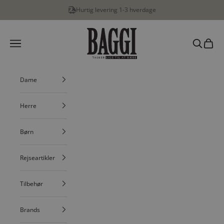
Spring til indhold
Hurtig levering 1-3 hverdage
BAGGI
Menu
Søg
Indkøbs
Dame
Herre
Børn
Rejseartikler
Tilbehør
Brands