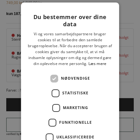
Salgspris
Normalpris
749,00 kr
1.049,00 kr
Du bestemmer over dine
data
Vi og vores samarbejdspartnere bruger
Hovedlager
Udsolgt
Stenhuggervej 10,
Odense M
cookies til at forbedre den samlede
brugeroplevelse. Når du accepterer brugen af
cookies giver du samtykke til, at vi må
BAGGI Tarup Center
Udsolgt
Rugvang 36,
Odense NV
indsamle oplysninger om dig og dermed gøre
din oplevelse mere personlig.
Læs mere
BAGGI Nyborg
Udsolgt
Vægtergade 1,
Nyborg
NØDVENDIGE
Farve:
NERO 001
STATISTISKE
Udsolgt
MARKETING
FUNKTIONELLE
UKLASSIFICEREDE