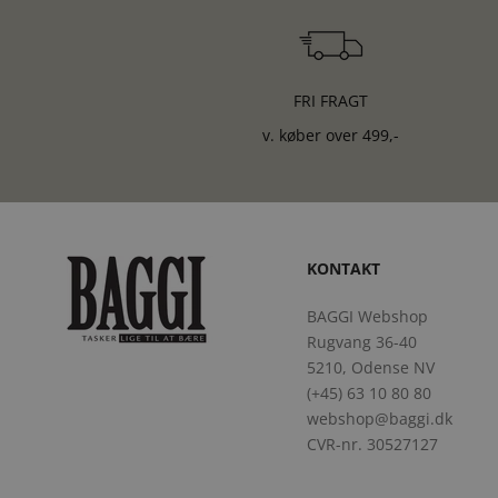
FRI FRAGT
v. køber over 499,-
KONTAKT
BAGGI Webshop
Rugvang 36-40
5210, Odense NV
(+45) 63 10 80 80
webshop@baggi.dk
CVR-nr. 30527127