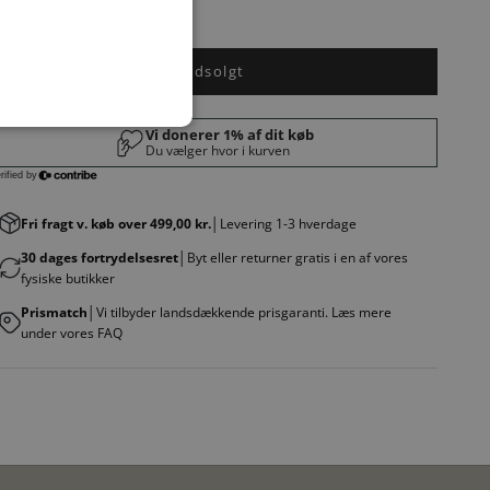
NERO 001
Udsolgt
Fri fragt v. køb over 499,00 kr.
│Levering 1-3 hverdage
30 dages fortrydelsesret
│Byt eller returner gratis i en af vores
fysiske butikker
Prismatch
│Vi tilbyder landsdækkende prisgaranti. Læs mere
under vores FAQ