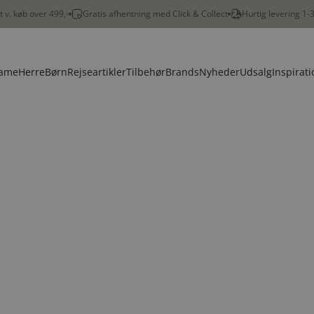
gt v. køb over 499,-
Gratis afhentning med Click & Collect
Hurtig levering 1-
ame
Herre
Børn
Rejseartikler
Tilbehør
Brands
Nyheder
Udsalg
Inspirati