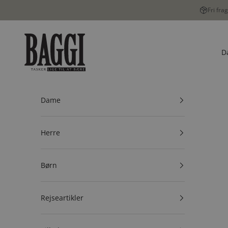
Spring til indhold
Fri fra
BAGGI
D
Dame
Herre
Børn
Rejseartikler