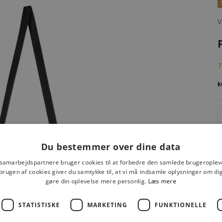
V
S
7
Du bestemmer over dine data
 samarbejdspartnere bruger cookies til at forbedre den samlede brugeroplev
brugen af cookies giver du samtykke til, at vi må indsamle oplysninger om d
gøre din oplevelse mere personlig.
Læs mere
STATISTISKE
MARKETING
FUNKTIONELLE
F