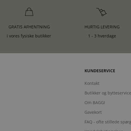
GRATIS AFHENTNING
HURTIG LEVERING
i vores fysiske butikker
1 - 3 hverdage
KUNDESERVICE
Kontakt
Butikker og bytteservic
Om BAGGI
Gavekort
FAQ - ofte stillede spø