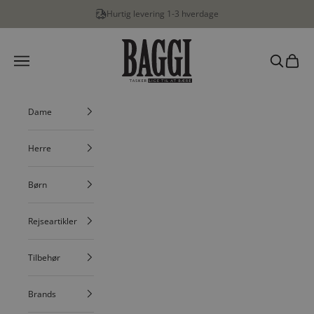
Spring til indhold
Hurtig levering 1-3 hverdage
BAGGI
Menu
Søg
Indkøbs
Dame
Herre
Børn
Rejseartikler
Tilbehør
Brands