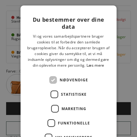
Hovedlager
Du bestemmer over dine
Udsolgt
Stenhuggervej 10,
Odense M
data
BAGGI Tarup Center
Vi og vores samarbejdspartnere bruger
På lager
Rugvang 36,
Odense NV
cookies til at forbedre den samlede
brugeroplevelse. Når du accepterer brugen af
BAGGI Nyborg
cookies giver du samtykke til, at vi må
Få på lager
Vægtergade 1,
Nyborg
indsamle oplysninger om dig og dermed gøre
din oplevelse mere personlig.
Læs mere
Farve:
CHESTNUT
NØDVENDIGE
STATISTISKE
MARKETING
LÆG I KURV
FUNKTIONELLE