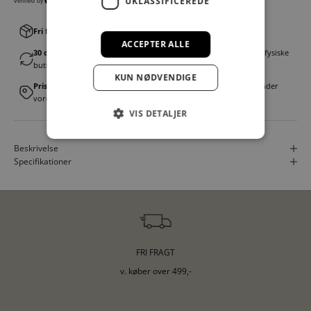
UKLASSIFICEREDE
Fri fragt v. køb over 499,00 kr.
│Levering 1-3 hverdage
ACCEPTER ALLE
30 dages fortrydelsesret
│Byt eller returner gratis i en af vores fysiske
butikker
KUN NØDVENDIGE
Prismatch
│Vi tilbyder landsdækkende prisgaranti. Læs mere under
vores FAQ
VIS DETALJER
Beskrivelse
Specifikationer
FRI FRAGT
v. køber over 499,-