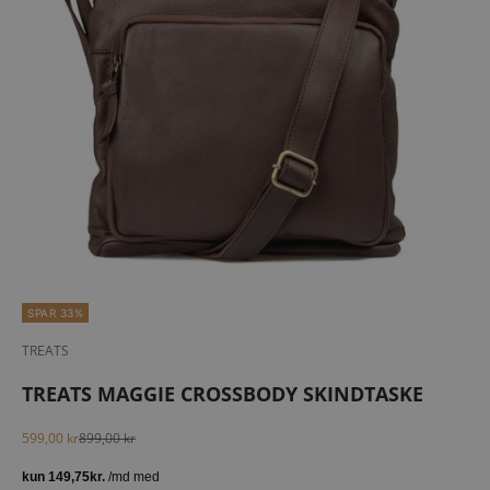
SPAR 33%
TREATS
TREATS MAGGIE CROSSBODY SKINDTASKE
Salgspris
Normalpris
599,00 kr
899,00 kr