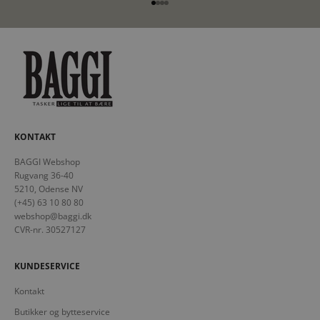
Gå til element 1
Gå til element 2
Gå til element 3
Gå til element 4
KONTAKT
BAGGI Webshop
Rugvang 36-40
5210, Odense NV
(+45) 63 10 80 80
webshop@baggi.dk
CVR-nr. 30527127
KUNDESERVICE
Kontakt
Butikker og bytteservice