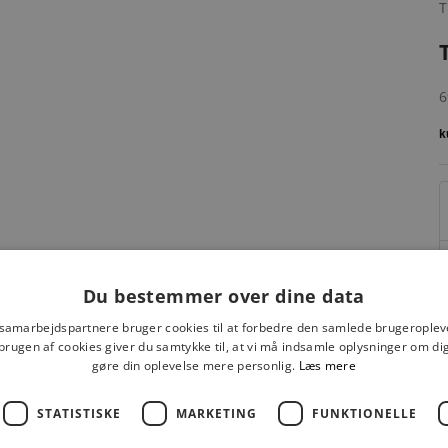
T
S
6
Du bestemmer over dine data
 samarbejdspartnere bruger cookies til at forbedre den samlede brugeroplev
brugen af cookies giver du samtykke til, at vi må indsamle oplysninger om d
gøre din oplevelse mere personlig.
Læs mere
F
STATISTISKE
MARKETING
FUNKTIONELLE