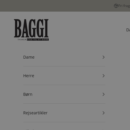
Spring til indhold
Fri fra
BAGGI
D
Dame
Herre
Børn
Rejseartikler