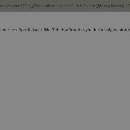
gt v. køb over 499,-
Gratis afhentning med Click & Collect
Hurtig levering 1-
ame
Herre
Børn
Rejseartikler
Tilbehør
Brands
Nyheder
Udsalg
Inspirati