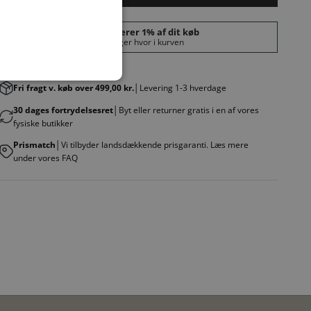
Fri fragt v. køb over 499,00 kr.
│Levering 1-3 hverdage
30 dages fortrydelsesret
│Byt eller returner gratis i en af vores
fysiske butikker
Prismatch
│Vi tilbyder landsdækkende prisgaranti. Læs mere
under vores FAQ