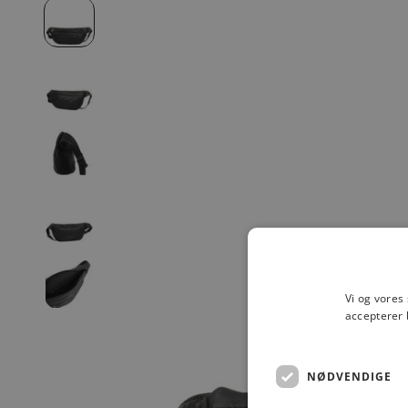
Vi og vores
accepterer 
NØDVENDIGE