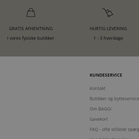
GRATIS AFHENTNING
HURTIG LEVERING
i vores fysiske butikker
1 - 3 hverdage
KUNDESERVICE
Kontakt
Butikker og bytteservic
Om BAGGI
Gavekort
FAQ - ofte stillede spø