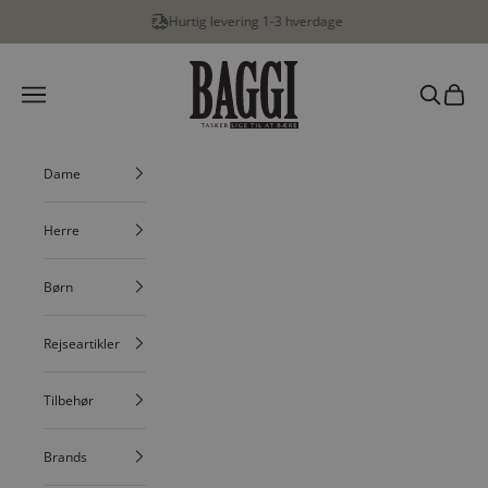
Spring til indhold
Hurtig levering 1-3 hverdage
BAGGI
Menu
Søg
Indkøbs
Dame
Herre
Børn
Rejseartikler
Tilbehør
Brands