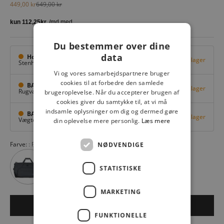
Salgspris
Normalpris
449,00 kr
649,00 kr
Du bestemmer over dine
data
Hovedlager
Få på lager
Stenhuggervej 10,
Odense M
Vi og vores samarbejdspartnere bruger
cookies til at forbedre den samlede
BAGGI Tarup Center
Få på lager
Rugvang 36,
Odense NV
brugeroplevelse. Når du accepterer brugen af
cookies giver du samtykke til, at vi må
indsamle oplysninger om dig og dermed gøre
BAGGI Nyborg
Få på lager
Vægtergade 1,
Nyborg
din oplevelse mere personlig.
Læs mere
Farve:
Rose 14
NØDVENDIGE
STATISTISKE
MARKETING
LÆG I KURV
FUNKTIONELLE