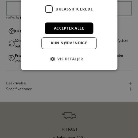
UKLASSIFICEREDE
ACCEPTER ALLE
Fri fragt v. køb over 499,00 kr.
│Levering 1-3 hverdage
30 dages fortrydelsesret
│Byt eller returner gratis i en af vores fysiske
KUN NØDVENDIGE
butikker
Prismatch
│Vi tilbyder landsdækkende prisgaranti. Læs mere under
VIS DETALJER
vores FAQ
Beskrivelse
Specifikationer
FRI FRAGT
v. køber over 499,-