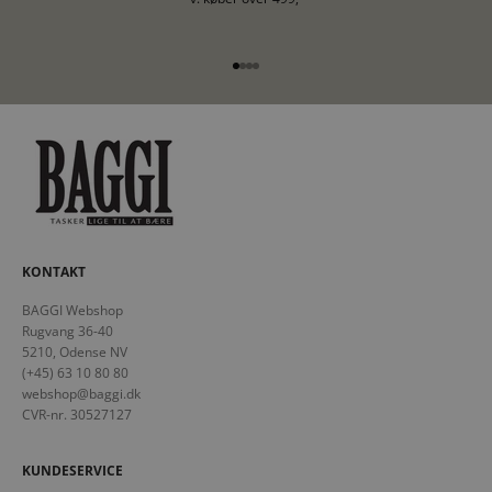
Gå til element 1
Gå til element 2
Gå til element 3
Gå til element 4
KONTAKT
BAGGI Webshop
Rugvang 36-40
5210, Odense NV
(+45) 63 10 80 80
webshop@baggi.dk
CVR-nr. 30527127
KUNDESERVICE