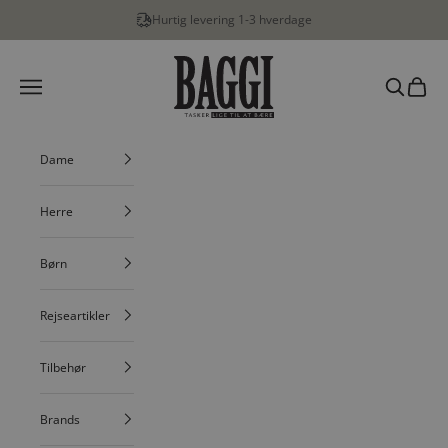
Spring til indhold
Hurtig levering 1-3 hverdage
BAGGI
Menu
Søg
Indkøbs
Dame
Herre
Børn
Rejseartikler
Tilbehør
Brands