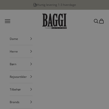
Spring til indhold
Hurtig levering 1-3 hverdage
BAGGI
Menu
Søg
Indkøbs
Dame
Herre
Børn
Rejseartikler
Tilbehør
Brands