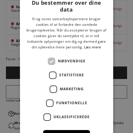
Du bestemmer over dine
Hovedlager
data
Udsolgt
Stenhuggervej 10,
Odense M
Vi og vores samarbejdspartnere bruger
BAGGI Tarup Center
cookies til at forbedre den samlede
Udsolgt
Rugvang 36,
Odense NV
brugeroplevelse. Når du accepterer brugen af
cookies giver du samtykke til, at vi må
BAGGI Nyborg
indsamle oplysninger om dig og dermed gøre
Udsolgt
Vægtergade 1,
Nyborg
din oplevelse mere personlig.
Læs mere
Farve:
BLACK
NØDVENDIGE
Udsolgt
STATISTISKE
MARKETING
FUNKTIONELLE
Fri fragt v. køb over 499,00 kr.
│Levering 1-3 hverdage
UKLASSIFICEREDE
30 dages fortrydelsesret
│Byt eller returner gratis i en af vores fysiske
butikker