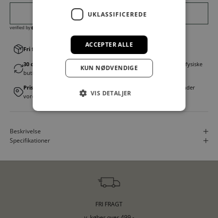
UKLASSIFICEREDE
ACCEPTER ALLE
Fri fragt v. køb over 499,00 kr.
│Levering 1-3 hverdage
30 dages fortrydelsesret
│Byt eller returner gratis i en af vores fysiske
KUN NØDVENDIGE
butikker
Prismatch
│Vi tilbyder landsdækkende prisgaranti. Læs mere under
VIS DETALJER
vores FAQ
Beskrivelse
Specifikationer
FRI FRAGT
v. køber over 499,-