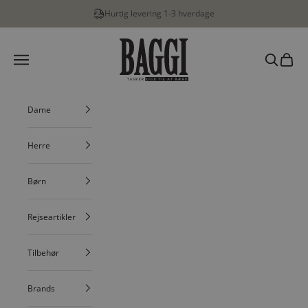
Spring til indhold
Hurtig levering 1-3 hverdage
BAGGI
Menu
Søg
Indkøbs
Dame
Herre
Børn
Rejseartikler
Tilbehør
Brands