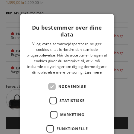
Salgspris
Normalpris
1.399,00 kr
2.299,00 kr
Du bestemmer over dine
data
Hovedlager
Udsolgt
Stenhuggervej 10,
Odense M
Vi og vores samarbejdspartnere bruger
cookies til at forbedre den samlede
BAGGI Tarup Center
Udsolgt
Rugvang 36,
Odense NV
brugeroplevelse. Når du accepterer brugen af
cookies giver du samtykke til, at vi må
indsamle oplysninger om dig og dermed gøre
BAGGI Nyborg
Udsolgt
Vægtergade 1,
Nyborg
din oplevelse mere personlig.
Læs mere
Farve:
BRUN
NØDVENDIGE
STATISTISKE
MARKETING
Udsolgt
FUNKTIONELLE