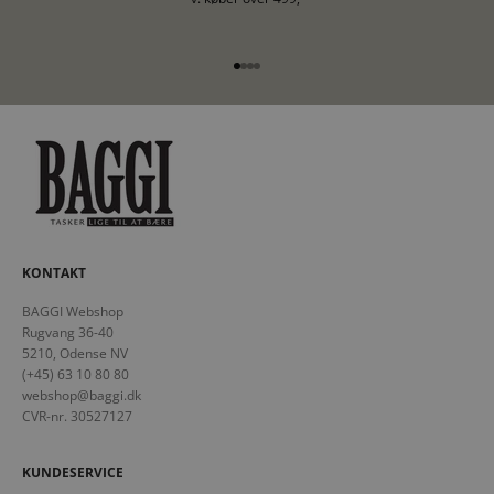
Gå til element 1
Gå til element 2
Gå til element 3
Gå til element 4
KONTAKT
BAGGI Webshop
Rugvang 36-40
5210, Odense NV
(+45) 63 10 80 80
webshop@baggi.dk
CVR-nr. 30527127
KUNDESERVICE