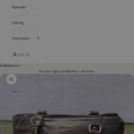
Nyheder
Udsalg
Inspiration
LOG PÅ
Indkøbskurv
Du har ingen produkter i din kurv.
Zoom