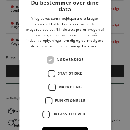
Du bestemmer over dine
Hovedlager
data
Udsolgt
Stenhuggervej 10,
Odense M
Vi og vores samarbejdspartnere bruger
BAGGI Tarup Center
cookies til at forbedre den samlede
Udsolgt
Rugvang 36,
Odense NV
brugeroplevelse. Når du accepterer brugen af
cookies giver du samtykke til, at vi må
BAGGI Nyborg
indsamle oplysninger om dig og dermed gøre
Udsolgt
Vægtergade 1,
Nyborg
din oplevelse mere personlig.
Læs mere
Farve:
BROWN
NØDVENDIGE
Udsolgt
STATISTISKE
MARKETING
FUNKTIONELLE
Fri fragt v. køb over 499,00 kr.
│Levering 1-3 hverdage
UKLASSIFICEREDE
30 dages fortrydelsesret
│Byt eller returner gratis i en af vores fysiske
butikker