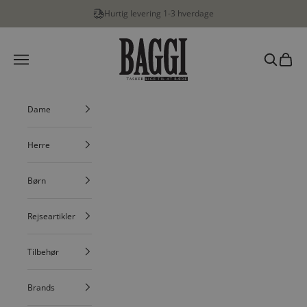
Spring til indhold
Hurtig levering 1-3 hverdage
BAGGI
Menu
Søg
Indkøbs
Dame
Herre
Børn
Rejseartikler
Tilbehør
Brands