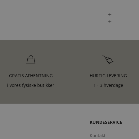
GRATIS AFHENTNING
HURTIG LEVERING
i vores fysiske butikker
1 - 3 hverdage
KUNDESERVICE
Kontakt