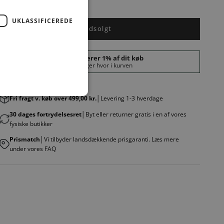
arve:
BROWN
UKLASSIFICEREDE
Udsolgt
Fri fragt v. køb over 499,00 kr.
│Levering 1-3 hverdage
30 dages fortrydelsesret
│Byt eller returner gratis i en af vores
fysiske butikker
Prismatch
│Vi tilbyder landsdækkende prisgaranti. Læs mere
under vores FAQ