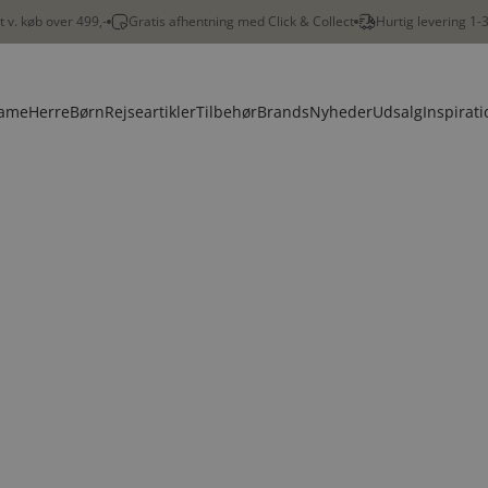
gt v. køb over 499,-
Gratis afhentning med Click & Collect
Hurtig levering 1-
ame
Herre
Børn
Rejseartikler
Tilbehør
Brands
Nyheder
Udsalg
Inspirati