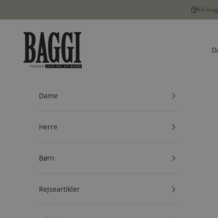
Spring til indhold
Fri fra
BAGGI
D
Dame
Herre
Børn
Rejseartikler