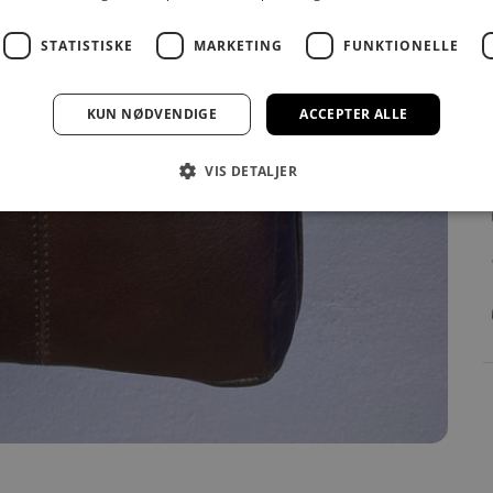
F
STATISTISKE
MARKETING
FUNKTIONELLE
KUN NØDVENDIGE
ACCEPTER ALLE
VIS DETALJER