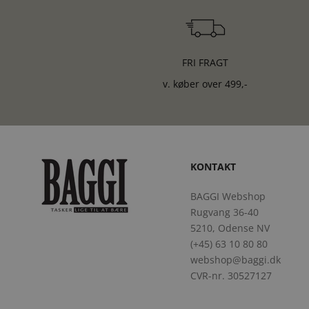
FRI FRAGT
v. køber over 499,-
KONTAKT
BAGGI Webshop
Rugvang 36-40
5210, Odense NV
(+45) 63 10 80 80
webshop@baggi.dk
CVR-nr. 30527127