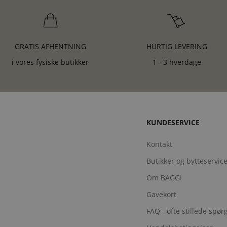
GRATIS AFHENTNING
HURTIG LEVERING
i vores fysiske butikker
1 - 3 hverdage
KUNDESERVICE
Kontakt
Butikker og bytteservic
Om BAGGI
Gavekort
FAQ - ofte stillede spø