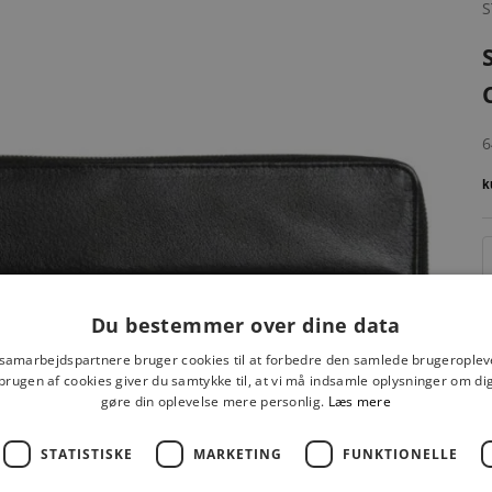
S
S
6
Du bestemmer over dine data
 samarbejdspartnere bruger cookies til at forbedre den samlede brugeroplev
brugen af cookies giver du samtykke til, at vi må indsamle oplysninger om d
gøre din oplevelse mere personlig.
Læs mere
STATISTISKE
MARKETING
FUNKTIONELLE