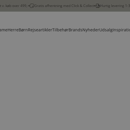
gt v. køb over 499,-
Gratis afhentning med Click & Collect
Hurtig levering 1-
ame
Herre
Børn
Rejseartikler
Tilbehør
Brands
Nyheder
Udsalg
Inspirati