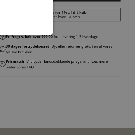
Fri fragt v. køb over 499,00 kr.
│Levering 1-3 hverdage
30 dages fortrydelsesret
│Byt eller returner gratis i en af vores
fysiske butikker
Prismatch
│Vi tilbyder landsdækkende prisgaranti. Læs mere
under vores FAQ