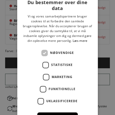
Du bestemmer over dine
Hovedlager
data
Udsolgt
Stenhuggervej 10,
Odense M
Vi og vores samarbejdspartnere bruger
BAGGI Tarup Center
cookies til at forbedre den samlede
Udsolgt
Rugvang 36,
Odense NV
brugeroplevelse. Når du accepterer brugen af
cookies giver du samtykke til, at vi må
BAGGI Nyborg
indsamle oplysninger om dig og dermed gøre
Udsolgt
Vægtergade 1,
Nyborg
din oplevelse mere personlig.
Læs mere
Farve:
DARK BROWN
NØDVENDIGE
Udsolgt
STATISTISKE
MARKETING
FUNKTIONELLE
Fri fragt v. køb over 499,00 kr.
│Levering 1-3 hverdage
UKLASSIFICEREDE
30 dages fortrydelsesret
│Byt eller returner gratis i en af vores fysiske
butikker