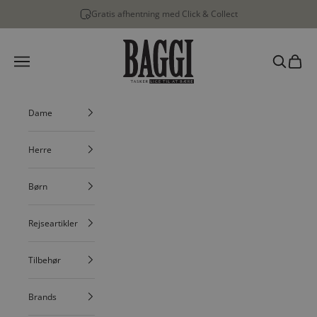
Spring til indhold
Gratis afhentning med Click & Collect
BAGGI
Menu
Søg
Indkøbs
Dame
Herre
Børn
Rejseartikler
Tilbehør
Brands