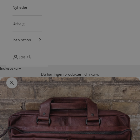
Nyheder
Udsalg
Inspiration
LOG PÅ
Indkøbskurv
Du har ingen produkter i din kurv.
Zoom