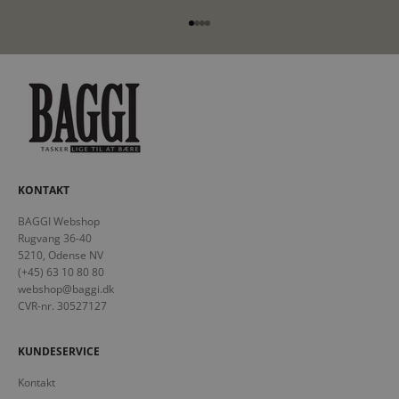
Gå til element 1
Gå til element 2
Gå til element 3
Gå til element 4
KONTAKT
BAGGI Webshop
Rugvang 36-40
5210, Odense NV
(+45) 63 10 80 80
webshop@baggi.dk
CVR-nr. 30527127
KUNDESERVICE
Kontakt