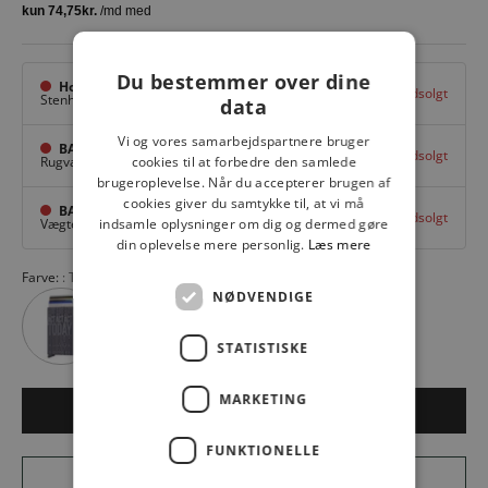
Du bestemmer over dine
Hovedlager
Udsolgt
Stenhuggervej 10,
Odense M
data
Vi og vores samarbejdspartnere bruger
BAGGI Tarup Center
Udsolgt
Rugvang 36,
Odense NV
cookies til at forbedre den samlede
brugeroplevelse. Når du accepterer brugen af
cookies giver du samtykke til, at vi må
BAGGI Nyborg
Udsolgt
Vægtergade 1,
Nyborg
indsamle oplysninger om dig og dermed gøre
din oplevelse mere personlig.
Læs mere
Farve:
Titanium
NØDVENDIGE
STATISTISKE
MARKETING
Udsolgt
FUNKTIONELLE