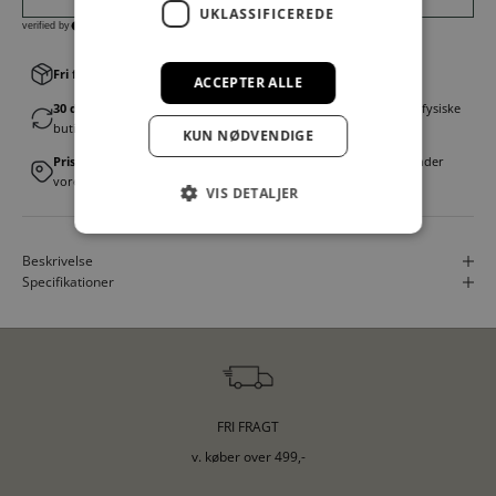
UKLASSIFICEREDE
Fri fragt v. køb over 499,00 kr.
│Levering 1-3 hverdage
ACCEPTER ALLE
30 dages fortrydelsesret
│Byt eller returner gratis i en af vores fysiske
butikker
KUN NØDVENDIGE
Prismatch
│Vi tilbyder landsdækkende prisgaranti. Læs mere under
vores FAQ
VIS DETALJER
Beskrivelse
Specifikationer
FRI FRAGT
v. køber over 499,-