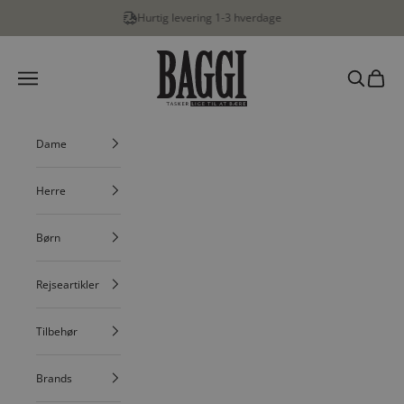
Spring til indhold
Hurtig levering 1-3 hverdage
BAGGI
Menu
Søg
Indkøbs
Dame
Herre
Børn
Rejseartikler
Tilbehør
Brands