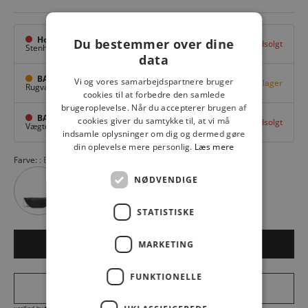
Hovedlager
Du bestemmer over dine
Udsolgt
Stenhuggervej 10,
Odense M
data
BAGGI Tarup Center
Vi og vores samarbejdspartnere bruger
Få på lager
Rugvang 36,
Odense NV
cookies til at forbedre den samlede
brugeroplevelse. Når du accepterer brugen af
BAGGI Nyborg
cookies giver du samtykke til, at vi må
Udsolgt
Vægtergade 1,
Nyborg
indsamle oplysninger om dig og dermed gøre
din oplevelse mere personlig.
Læs mere
Farve:
BUBBLEGUM SILVER
NØDVENDIGE
STATISTISKE
MARKETING
LÆG I KURV
FUNKTIONELLE