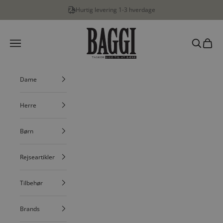
Spring til indhold
Hurtig levering 1-3 hverdage
BAGGI
Menu
Søg
Indkøbs
Dame
Herre
Børn
Rejseartikler
Tilbehør
Brands