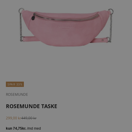
SPAR 33%
ROSEMUNDE
ROSEMUNDE TASKE
Salgspris
Normalpris
299,00 kr
449,00 kr