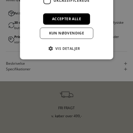
UKLASSIFICEREDE
Fri fragt v. køb over 499,00 kr.
│Levering 1-3 hverdage
ACCEPTER ALLE
30 dages fortrydelsesret
│Byt eller returner gratis i en af vores fysiske
butikker
KUN NØDVENDIGE
Prismatch
│Vi tilbyder landsdækkende prisgaranti. Læs mere under
vores FAQ
VIS DETALJER
Beskrivelse
Specifikationer
FRI FRAGT
v. køber over 499,-