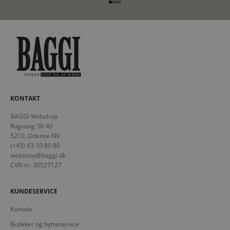
Gå til element 1
Gå til element 2
Gå til element 3
Gå til element 4
KONTAKT
BAGGI Webshop
Rugvang 36-40
5210, Odense NV
(+45) 63 10 80 80
webshop@baggi.dk
CVR-nr. 30527127
KUNDESERVICE
Kontakt
Butikker og bytteservice