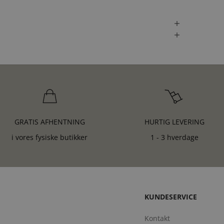
GRATIS AFHENTNING
HURTIG LEVERING
i vores fysiske butikker
1 - 3 hverdage
KUNDESERVICE
Kontakt