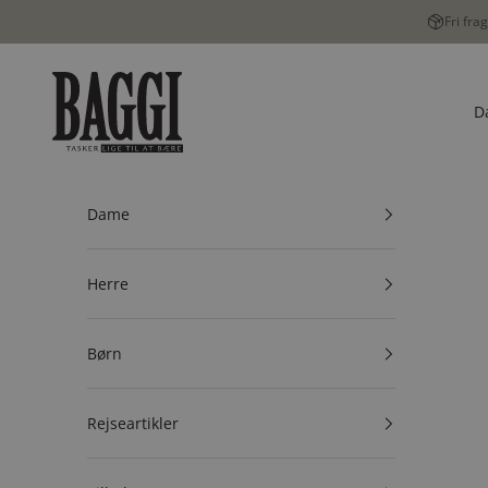
Spring til indhold
Fri fra
BAGGI
D
Dame
Herre
Børn
Rejseartikler