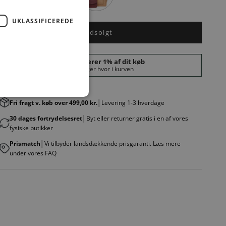
UKLASSIFICEREDE
Udsolgt
Fri fragt v. køb over 499,00 kr.
│Levering 1-3 hverdage
30 dages fortrydelsesret
│Byt eller returner gratis i en af vores
fysiske butikker
Prismatch
│Vi tilbyder landsdækkende prisgaranti. Læs mere
under vores FAQ