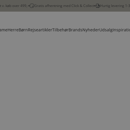
gt v. køb over 499,-
Gratis afhentning med Click & Collect
Hurtig levering 1-
ame
Herre
Børn
Rejseartikler
Tilbehør
Brands
Nyheder
Udsalg
Inspirati