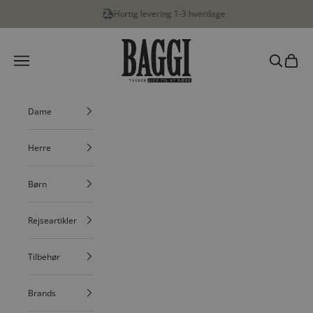
Spring til indhold
Hurtig levering 1-3 hverdage
…
BAGGI
Menu
Søg
Indkøbs
Dame
Herre
Børn
Rejseartikler
Tilbehør
Brands