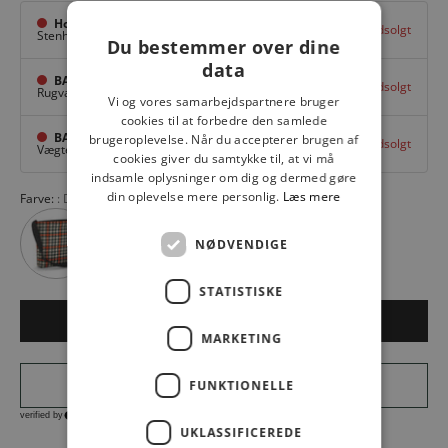
Hovedlager
Udsolgt
Stenhuggervej 10,
Odense M
Du bestemmer over dine
data
BAGGI Tarup Center
Udsolgt
Rugvang 36,
Odense NV
Vi og vores samarbejdspartnere bruger
cookies til at forbedre den samlede
BAGGI Nyborg
brugeroplevelse. Når du accepterer brugen af
Udsolgt
Vægtergade 1,
Nyborg
cookies giver du samtykke til, at vi må
indsamle oplysninger om dig og dermed gøre
din oplevelse mere personlig.
Læs mere
Farve:
DOTS
NØDVENDIGE
STATISTISKE
Udsolgt
MARKETING
FUNKTIONELLE
UKLASSIFICEREDE