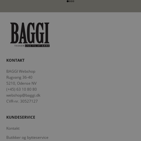
Gå til element 1
Gå til element 2
Gå til element 3
Gå til element 4
KONTAKT
BAGGI Webshop
Rugvang 36-40
5210, Odense NV
(+45) 63 10 80 80
webshop@baggi.dk
CVR-nr. 30527127
KUNDESERVICE
Kontakt
Butikker og bytteservice