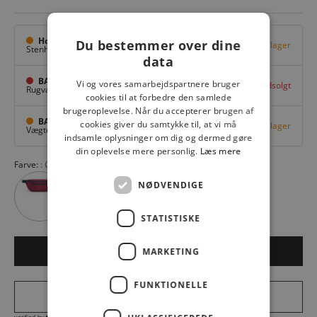
Hovedlager
Du bestemmer over dine
Få på lager
Stenhuggervej 10,
Odense M
data
BAGGI Tarup Center
Vi og vores samarbejdspartnere bruger
Udsolgt
Rugvang 36,
Odense NV
cookies til at forbedre den samlede
brugeroplevelse. Når du accepterer brugen af
BAGGI Nyborg
cookies giver du samtykke til, at vi må
Få på lager
Vægtergade 1,
Nyborg
indsamle oplysninger om dig og dermed gøre
din oplevelse mere personlig.
Læs mere
Farve:
GLENCHECK RED
NØDVENDIGE
STATISTISKE
MARKETING
LÆG I KURV
FUNKTIONELLE