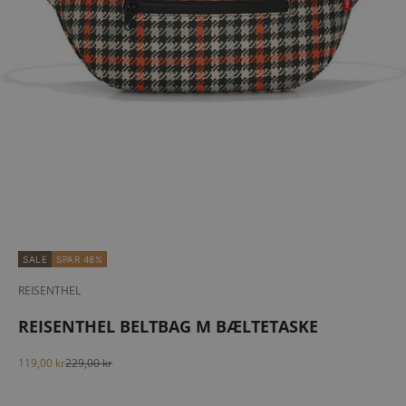
SALE
SPAR 48%
REISENTHEL
REISENTHEL BELTBAG M BÆLTETASKE
Salgspris
Normalpris
119,00 kr
229,00 kr