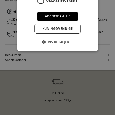
UKLASSIFICEREDE
Fri fragt v. køb over 499,00 kr.
│Levering 1-3 hverdage
ACCEPTER ALLE
30 dages fortrydelsesret
│Byt eller returner gratis i en af vores fysiske
butikker
KUN NØDVENDIGE
Prismatch
│Vi tilbyder landsdækkende prisgaranti. Læs mere under
vores FAQ
VIS DETALJER
Beskrivelse
Specifikationer
FRI FRAGT
v. køber over 499,-