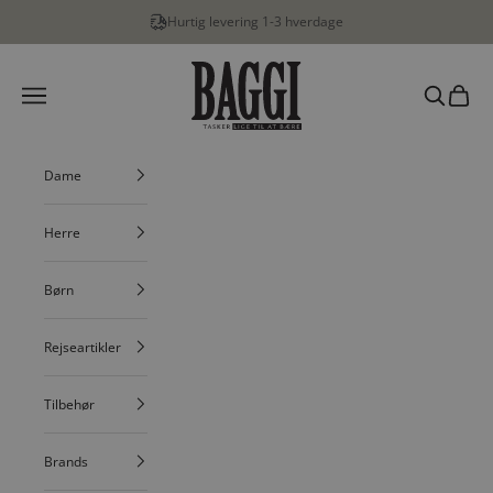
Spring til indhold
Hurtig levering 1-3 hverdage
BAGGI
Menu
Søg
Indkøbs
Dame
Herre
Børn
Rejseartikler
Tilbehør
Brands