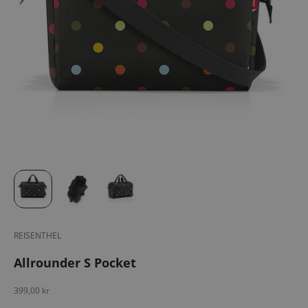
REISENTHEL
Allrounder S Pocket
Salgspris
399,00 kr