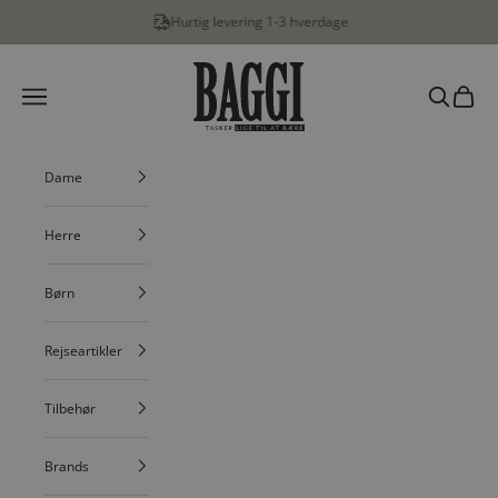
Spring til indhold
Hurtig levering 1-3 hverdage
BAGGI
Menu
Søg
Indkøbs
Dame
Herre
Børn
Rejseartikler
Tilbehør
Brands