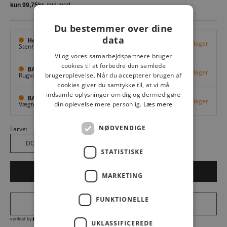
Du bestemmer over dine
data
Hovedlager
Få på lager
Stenhuggervej 10,
Odense M
Vi og vores samarbejdspartnere bruger
cookies til at forbedre den samlede
BAGGI Tarup Center
Få på lager
brugeroplevelse. Når du accepterer brugen af
Rugvang 36,
Odense NV
cookies giver du samtykke til, at vi må
indsamle oplysninger om dig og dermed gøre
BAGGI Nyborg
Få på lager
din oplevelse mere personlig.
Læs mere
Vægtergade 1,
Nyborg
NØDVENDIGE
Farve:
DOTS 7009
STATISTISKE
LÆG I KURV
MARKETING
FUNKTIONELLE
UKLASSIFICEREDE