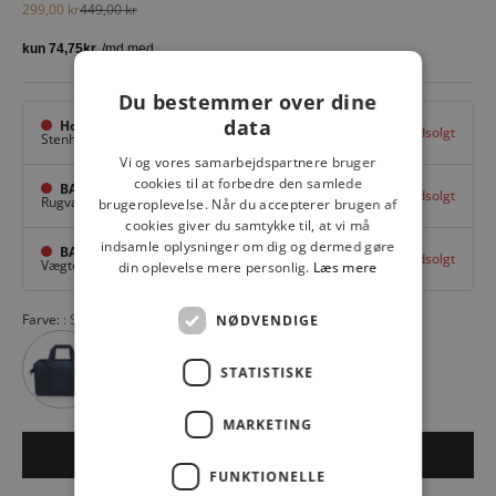
Salgspris
Normalpris
299,00 kr
449,00 kr
Du bestemmer over dine
data
Hovedlager
Udsolgt
Stenhuggervej 10,
Odense M
Vi og vores samarbejdspartnere bruger
cookies til at forbedre den samlede
BAGGI Tarup Center
Udsolgt
Rugvang 36,
Odense NV
brugeroplevelse. Når du accepterer brugen af
cookies giver du samtykke til, at vi må
indsamle oplysninger om dig og dermed gøre
BAGGI Nyborg
Udsolgt
Vægtergade 1,
Nyborg
din oplevelse mere personlig.
Læs mere
Farve:
SIGNATURE BLACK
NØDVENDIGE
STATISTISKE
MARKETING
Udsolgt
FUNKTIONELLE