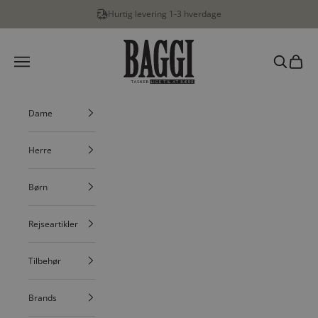
Spring til indhold
Hurtig levering 1-3 hverdage
BAGGI
Menu
Søg
Indkøbs
Dame
Herre
Børn
Rejseartikler
Tilbehør
Brands