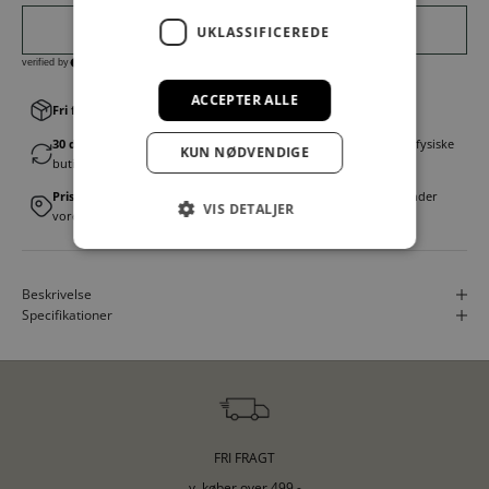
UKLASSIFICEREDE
ACCEPTER ALLE
Fri fragt v. køb over 499,00 kr.
│Levering 1-3 hverdage
30 dages fortrydelsesret
│Byt eller returner gratis i en af vores fysiske
KUN NØDVENDIGE
butikker
Prismatch
│Vi tilbyder landsdækkende prisgaranti. Læs mere under
VIS DETALJER
vores FAQ
Beskrivelse
Specifikationer
FRI FRAGT
v. køber over 499,-