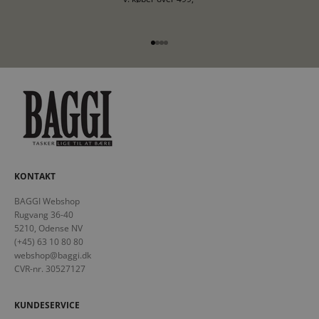
Gå til element 1
Gå til element 2
Gå til element 3
Gå til element 4
KONTAKT
BAGGI Webshop
Rugvang 36-40
5210, Odense NV
(+45) 63 10 80 80
webshop@baggi.dk
CVR-nr. 30527127
KUNDESERVICE