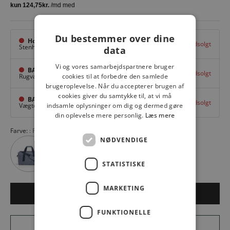
Du bestemmer over dine
Hovedlager
Udsolgt
Stenhuggervej 10,
Odense M
data
Vi og vores samarbejdspartnere bruger
BAGGI Tarup Center
Udsolgt
Rugvang 36,
Odense NV
cookies til at forbedre den samlede
brugeroplevelse. Når du accepterer brugen af
cookies giver du samtykke til, at vi må
BAGGI Nyborg
Udsolgt
Vægtergade 1,
Nyborg
indsamle oplysninger om dig og dermed gøre
din oplevelse mere personlig.
Læs mere
Farve:
PAISLEY BLACK 7064
NØDVENDIGE
STATISTISKE
MARKETING
Udsolgt
FUNKTIONELLE