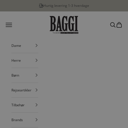
Spring til indhold
Hurtig levering 1-3 hverdage
BAGGI
Menu
Søg
Indkøbs
Dame
Herre
Børn
Rejseartikler
Tilbehør
Brands