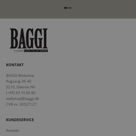
Gå til element 1
Gå til element 2
Gå til element 3
Gå til element 4
KONTAKT
BAGGI Webshop
Rugvang 36-40
5210, Odense NV
(+45) 63 10 80 80
webshop@baggi.dk
CVR-nr. 30527127
KUNDESERVICE
Kontakt