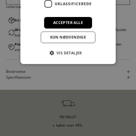
UKLASSIFICEREDE
Fri fragt v. køb over 499,00 kr.
│Levering 1-3 hverdage
ACCEPTER ALLE
30 dages fortrydelsesret
│Byt eller returner gratis i en af vores fysiske
butikker
KUN NØDVENDIGE
Prismatch
│Vi tilbyder landsdækkende prisgaranti. Læs mere under
vores FAQ
VIS DETALJER
Beskrivelse
Specifikationer
FRI FRAGT
v. køber over 499,-