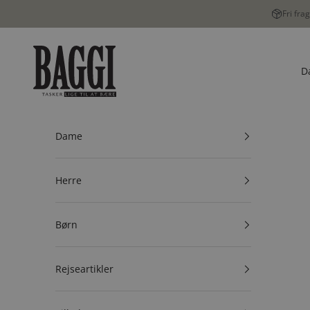
Spring til indhold
Fri fra
BAGGI
D
Dame
Herre
Børn
Rejseartikler