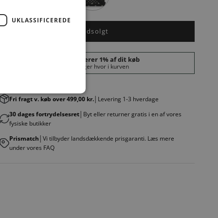
UKLASSIFICEREDE
Udsolgt
Fri fragt v. køb over 499,00 kr.
│Levering 1-3 hverdage
30 dages fortrydelsesret
│Byt eller returner gratis i en af vores
fysiske butikker
Prismatch
│Vi tilbyder landsdækkende prisgaranti. Læs mere
under vores FAQ