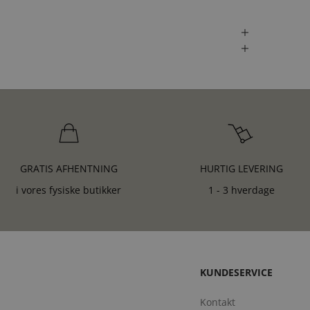
GRATIS AFHENTNING
HURTIG LEVERING
i vores fysiske butikker
1 - 3 hverdage
KUNDESERVICE
Kontakt