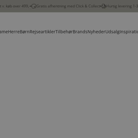
gt v. køb over 499,-
Gratis afhentning med Click & Collect
Hurtig levering 1-
ame
Herre
Børn
Rejseartikler
Tilbehør
Brands
Nyheder
Udsalg
Inspirati