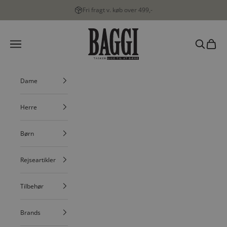
Spring til indhold
Fri fragt v. køb over 499,-
BAGGI
Menu
Søg
Indkøbs
Dame
Herre
Børn
Rejseartikler
Tilbehør
Brands