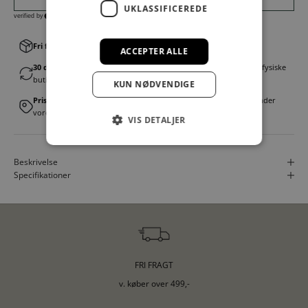
UKLASSIFICEREDE
Fri fragt v. køb over 499,00 kr.
│Levering 1-3 hverdage
ACCEPTER ALLE
30 dages fortrydelsesret
│Byt eller returner gratis i en af vores fysiske
butikker
KUN NØDVENDIGE
Prismatch
│Vi tilbyder landsdækkende prisgaranti. Læs mere under
vores FAQ
VIS DETALJER
Beskrivelse
Specifikationer
FRI FRAGT
v. køber over 499,-