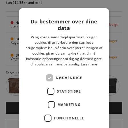
Du bestemmer over dine
Hovedlager
Udsolgt
Stenhuggervej 10,
Odense M
data
Vi og vores samarbejdspartnere bruger
BAGGI Tarup Center
Få på lager
Rugvang 36,
Odense NV
cookies til at forbedre den samlede
brugeroplevelse. Når du accepterer brugen af
cookies giver du samtykke til, at vi må
BAGGI Nyborg
Få på lager
Vægtergade 1,
Nyborg
indsamle oplysninger om dig og dermed gøre
din oplevelse mere personlig.
Læs mere
Farve:
Walnut
NØDVENDIGE
STATISTISKE
MARKETING
LÆG I KURV
FUNKTIONELLE