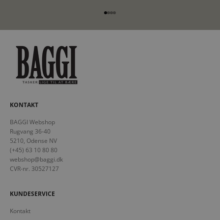
Gå til element 1
Gå til element 2
Gå til element 3
Gå til element 4
KONTAKT
BAGGI Webshop
Rugvang 36-40
5210, Odense NV
(+45) 63 10 80 80
webshop@baggi.dk
CVR-nr. 30527127
KUNDESERVICE
Kontakt