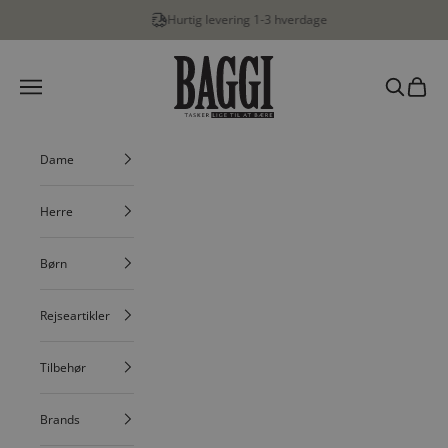
Spring til indhold
Hurtig levering 1-3 hverdage
…
BAGGI
Menu
Søg
Indkøbs
Dame
Herre
Børn
Rejseartikler
Tilbehør
Brands