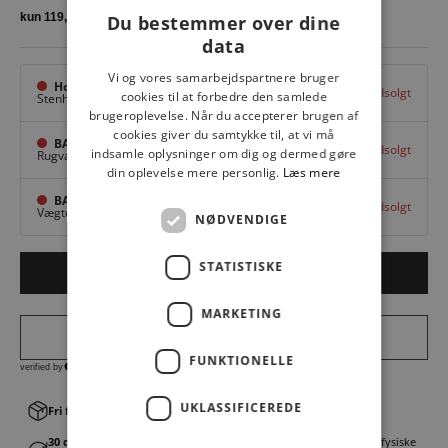
Du bestemmer over dine
data
Vi og vores samarbejdspartnere bruger
Hovedlager
Udsolgt
cookies til at forbedre den samlede
Stenhuggervej 10,
Odense M
brugeroplevelse. Når du accepterer brugen af
cookies giver du samtykke til, at vi må
BAGGI Tarup Center
Udsolgt
indsamle oplysninger om dig og dermed gøre
Rugvang 36,
Odense NV
din oplevelse mere personlig.
Læs mere
BAGGI Nyborg
Udsolgt
Vægtergade 1,
Nyborg
NØDVENDIGE
STATISTISKE
Udsolgt
MARKETING
FUNKTIONELLE
UKLASSIFICEREDE
Fri fragt v. køb over 499,00 kr.
│Levering 1-3 hverdage
30 dages fortrydelsesret
│Byt eller returner gratis i en af vores fysiske