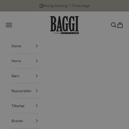
Spring til indhold
Hurtig levering 1-3 hverdage
BAGGI
Menu
Søg
Indkøbs
Dame
Herre
Børn
Rejseartikler
Tilbehør
Brands