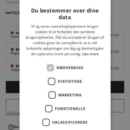
Salgspris
Normalpris
209,00 kr
299,00 kr
Du bestemmer over dine
data
Vi og vores samarbejdspartnere bruger
cookies til at forbedre den samlede
Hovedlager
Udsolgt
Stenhuggervej 10,
Odense M
brugeroplevelse. Når du accepterer brugen af
cookies giver du samtykke til, at vi må
indsamle oplysninger om dig og dermed gøre
BAGGI Tarup Center
Udsolgt
Rugvang 36,
Odense NV
din oplevelse mere personlig.
Læs mere
BAGGI Nyborg
NØDVENDIGE
Udsolgt
Vægtergade 1,
Nyborg
STATISTISKE
Udsolgt
MARKETING
FUNKTIONELLE
UKLASSIFICEREDE
Fri fragt v. køb over 499,00 kr.
│Levering 1-3 hverdage