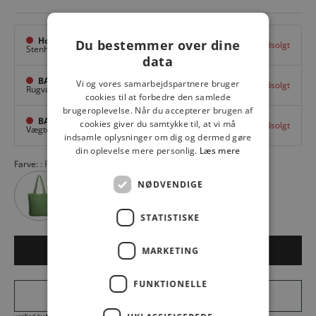
Hovedlager
Du bestemmer over dine
Udsolgt
Stenhuggervej 10,
Odense M
data
BAGGI Tarup Center
Vi og vores samarbejdspartnere bruger
Udsolgt
Rugvang 36,
Odense NV
cookies til at forbedre den samlede
brugeroplevelse. Når du accepterer brugen af
BAGGI Nyborg
cookies giver du samtykke til, at vi må
Udsolgt
Vægtergade 1,
Nyborg
indsamle oplysninger om dig og dermed gøre
din oplevelse mere personlig.
Læs mere
Farve:
PINK 07
NØDVENDIGE
STATISTISKE
MARKETING
Udsolgt
FUNKTIONELLE