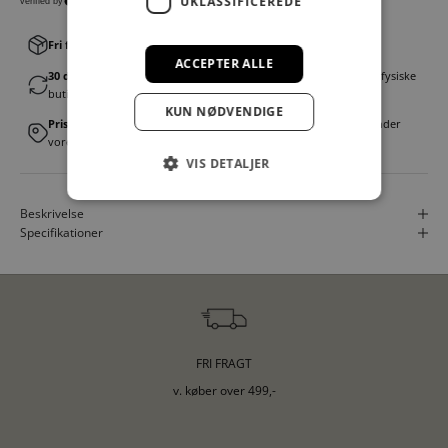
UKLASSIFICEREDE
Fri fragt v. køb over 499,00 kr.
│Levering 1-3 hverdage
ACCEPTER ALLE
30 dages fortrydelsesret
│Byt eller returner gratis i en af vores fysiske
butikker
KUN NØDVENDIGE
Prismatch
│Vi tilbyder landsdækkende prisgaranti. Læs mere under
vores FAQ
VIS DETALJER
Beskrivelse
Specifikationer
FRI FRAGT
v. køber over 499,-