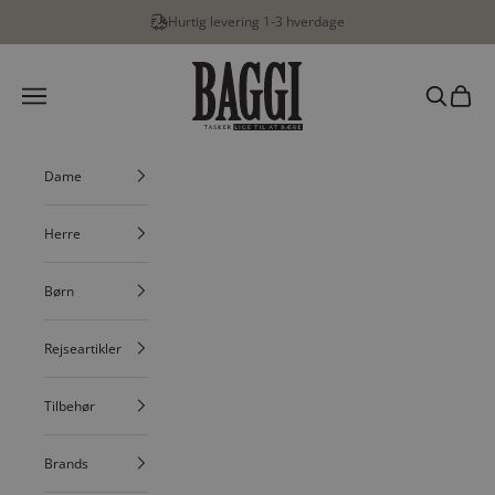
Spring til indhold
Hurtig levering 1-3 hverdage
BAGGI
Menu
Søg
Indkøbs
Dame
Herre
Børn
Rejseartikler
Tilbehør
Brands