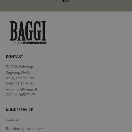
Gå til element 1
Gå til element 2
Gå til element 3
Gå til element 4
KONTAKT
BAGGI Webshop
Rugvang 36-40
5210, Odense NV
(+45) 63 10 80 80
webshop@baggi.dk
CVR-nr. 30527127
KUNDESERVICE
Kontakt
Butikker og bytteservice