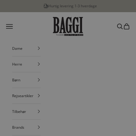
Spring til indhold
Hurtig levering 1-3 hverdage
BAGGI
Menu
Søg
Indkøbs
Dame
Herre
Børn
Rejseartikler
Tilbehør
Brands