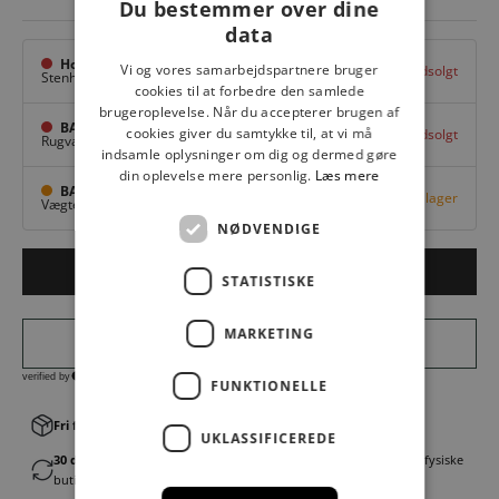
Du bestemmer over dine
data
Hovedlager
Vi og vores samarbejdspartnere bruger
Udsolgt
Stenhuggervej 10,
Odense M
cookies til at forbedre den samlede
brugeroplevelse. Når du accepterer brugen af
BAGGI Tarup Center
cookies giver du samtykke til, at vi må
Udsolgt
Rugvang 36,
Odense NV
indsamle oplysninger om dig og dermed gøre
din oplevelse mere personlig.
Læs mere
BAGGI Nyborg
Få på lager
Vægtergade 1,
Nyborg
NØDVENDIGE
LÆG I KURV
STATISTISKE
MARKETING
FUNKTIONELLE
Fri fragt v. køb over 499,00 kr.
│Levering 1-3 hverdage
UKLASSIFICEREDE
30 dages fortrydelsesret
│Byt eller returner gratis i en af vores fysiske
butikker