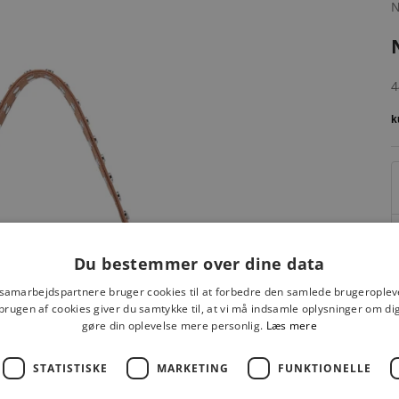
S
4
Du bestemmer over dine data
 samarbejdspartnere bruger cookies til at forbedre den samlede brugeroplev
brugen af cookies giver du samtykke til, at vi må indsamle oplysninger om d
gøre din oplevelse mere personlig.
Læs mere
F
STATISTISKE
MARKETING
FUNKTIONELLE