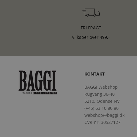
FRI FRAGT
v. køber over 499,-
KONTAKT
BAGGI Webshop
Rugvang 36-40
5210, Odense NV
(+45) 63 10 80 80
webshop@baggi.dk
CVR-nr. 30527127