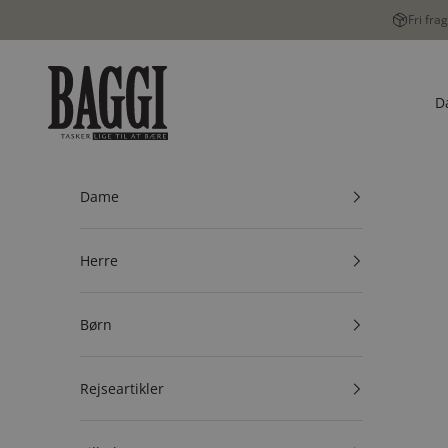
Spring til indhold
Fri fra
BAGGI
D
Dame
Herre
Børn
Rejseartikler