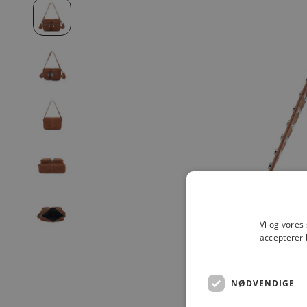
Vi og vores
accepterer 
NØDVENDIGE