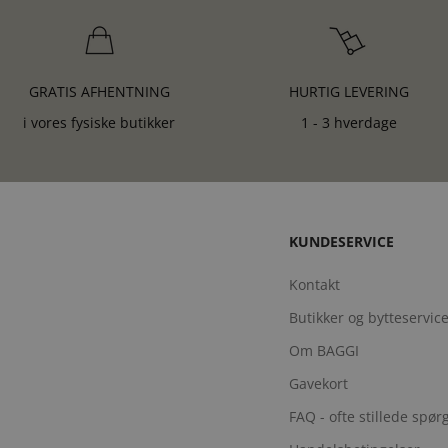
GRATIS AFHENTNING
HURTIG LEVERING
i vores fysiske butikker
1 - 3 hverdage
KUNDESERVICE
Kontakt
Butikker og bytteservic
Om BAGGI
Gavekort
FAQ - ofte stillede spø