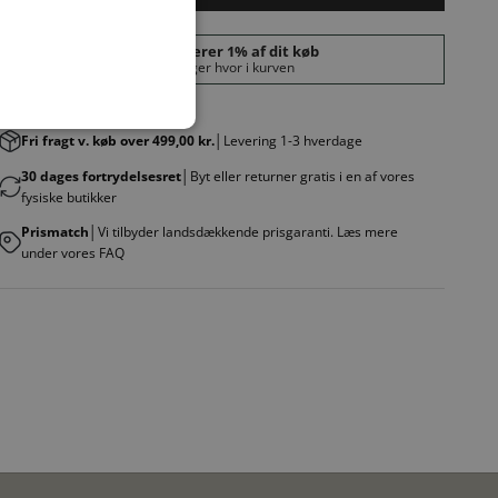
Fri fragt v. køb over 499,00 kr.
│Levering 1-3 hverdage
30 dages fortrydelsesret
│Byt eller returner gratis i en af vores
fysiske butikker
Prismatch
│Vi tilbyder landsdækkende prisgaranti. Læs mere
under vores FAQ