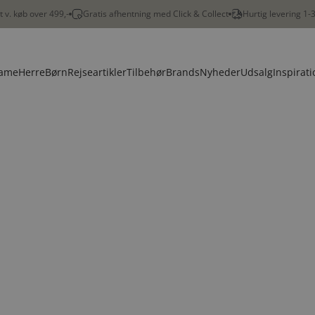
gt v. køb over 499,-
Gratis afhentning med Click & Collect
Hurtig levering 1-
ame
Herre
Børn
Rejseartikler
Tilbehør
Brands
Nyheder
Udsalg
Inspirati