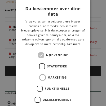
Salgspris
Normalpris
389,00 kr
649,00 kr
Du bestemmer over dine
data
Vi og vores samarbejdspartnere bruger
cookies til at forbedre den samlede
Hovedlager
Udsolgt
Stenhuggervej 10,
Odense M
brugeroplevelse. Når du accepterer brugen af
cookies giver du samtykke til, at vi må
indsamle oplysninger om dig og dermed gøre
BAGGI Tarup Center
Udsolgt
Rugvang 36,
Odense NV
din oplevelse mere personlig.
Læs mere
BAGGI Nyborg
NØDVENDIGE
Udsolgt
Vægtergade 1,
Nyborg
STATISTISKE
Udsolgt
MARKETING
FUNKTIONELLE
UKLASSIFICEREDE
Fri fragt v. køb over 499,00 kr.
│Levering 1-3 hverdage