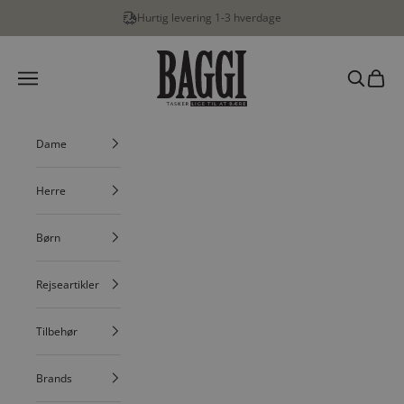
Spring til indhold
Hurtig levering 1-3 hverdage
BAGGI
Menu
Søg
Indkøbs
Dame
Herre
Børn
Rejseartikler
Tilbehør
Brands