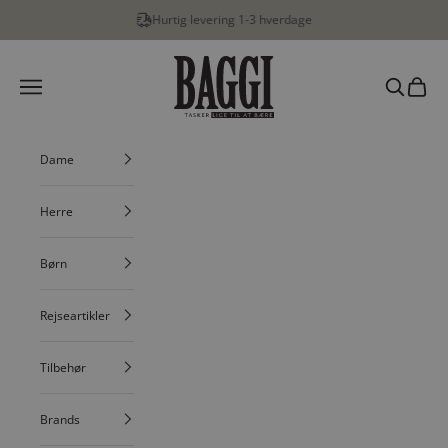
Spring til indhold
Hurtig levering 1-3 hverdage
BAGGI
Menu
Søg
Indkøbs
Dame
Herre
Børn
Rejseartikler
Tilbehør
Brands