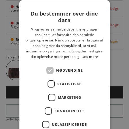
Hovedlager
Udsolgt
Stenhuggervej 10,
Odense M
Du bestemmer over dine
data
BAGGI Tarup Center
Udsolgt
Rugvang 36,
Odense NV
Vi og vores samarbejdspartnere bruger
cookies til at forbedre den samlede
BAGGI Nyborg
brugeroplevelse. Når du accepterer brugen af
Få på lager
Vægtergade 1,
Nyborg
cookies giver du samtykke til, at vi må
indsamle oplysninger om dig og dermed gøre
din oplevelse mere personlig.
Læs mere
Farve:
BROWN 200
NØDVENDIGE
STATISTISKE
LÆG I KURV
MARKETING
FUNKTIONELLE
UKLASSIFICEREDE